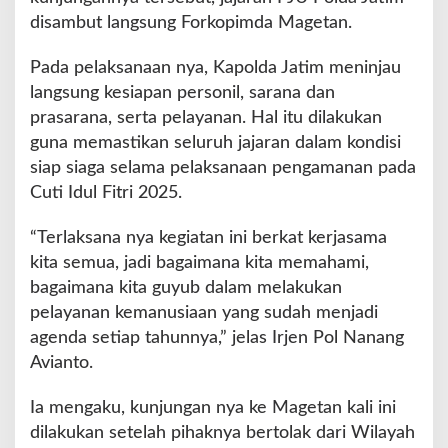
g
disambut langsung Forkopimda Magetan.
s
u
Pada pelaksanaan nya, Kapolda Jatim meninjau
n
g
langsung kesiapan personil, sarana dan
P
prasarana, serta pelayanan. Hal itu dilakukan
o
guna memastikan seluruh jajaran dalam kondisi
s
siap siaga selama pelaksanaan pengamanan pada
P
a
Cuti Idul Fitri 2025.
m
d
“Terlaksana nya kegiatan ini berkat kerjasama
i
kita semua, jadi bagaimana kita memahami,
T
bagaimana kita guyub dalam melakukan
e
l
pelayanan kemanusiaan yang sudah menjadi
a
agenda setiap tahunnya,” jelas Irjen Pol Nanang
g
Avianto.
a
S
Ia mengaku, kunjungan nya ke Magetan kali ini
a
r
dilakukan setelah pihaknya bertolak dari Wilayah
a