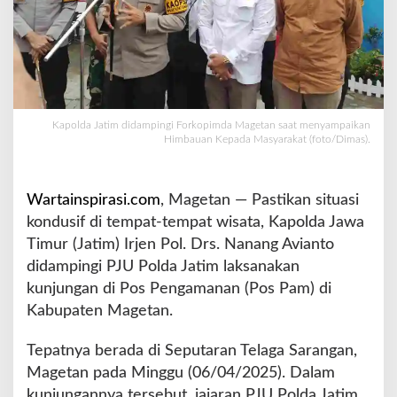
,
K
a
p
o
l
d
Kapolda Jatim didampingi Forkopimda Magetan saat menyampaikan
a
Himbauan Kepada Masyarakat (foto/Dimas).
J
a
t
Wartainspirasi.com
, Magetan — Pastikan situasi
i
kondusif di tempat-tempat wisata, Kapolda Jawa
m
Timur (Jatim) Irjen Pol. Drs. Nanang Avianto
T
i
didampingi PJU Polda Jatim laksanakan
n
kunjungan di Pos Pengamanan (Pos Pam) di
j
Kabupaten Magetan.
a
u
Tepatnya berada di Seputaran Telaga Sarangan,
L
a
Magetan pada Minggu (06/04/2025). Dalam
n
kunjungannya tersebut, jajaran PJU Polda Jatim