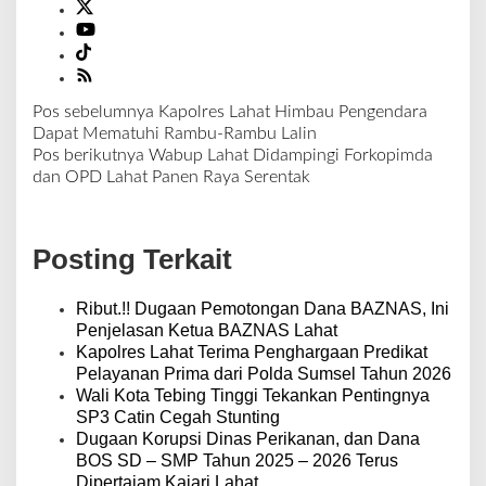
Pos sebelumnya
Kapolres Lahat Himbau Pengendara
N
Dapat Mematuhi Rambu-Rambu Lalin
a
Pos berikutnya
Wabup Lahat Didampingi Forkopimda
v
dan OPD Lahat Panen Raya Serentak
i
g
a
Posting Terkait
s
i
p
Ribut.!! Dugaan Pemotongan Dana BAZNAS, Ini
o
Penjelasan Ketua BAZNAS Lahat
s
Kapolres Lahat Terima Penghargaan Predikat
Pelayanan Prima dari Polda Sumsel Tahun 2026
Wali Kota Tebing Tinggi Tekankan Pentingnya
SP3 Catin Cegah Stunting
Dugaan Korupsi Dinas Perikanan, dan Dana
BOS SD – SMP Tahun 2025 – 2026 Terus
Dipertajam Kajari Lahat