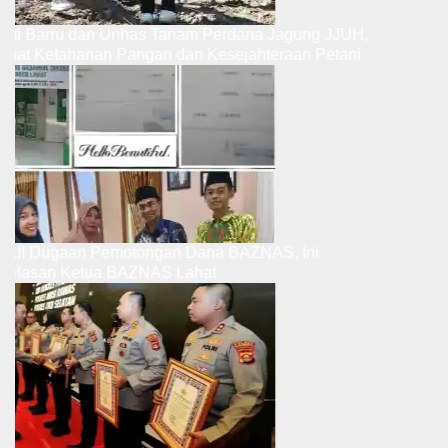
Bupati Barru dan Unhas Tanam Perdana Jagung JJUH,
Perkuat Ketahanan Pangan dan Kesejahteraan Petani
Ribut.!! Dugaan Pemotongan Dana BAZNAS, Ini
Penjelasan Ketua BAZNAS Lahat