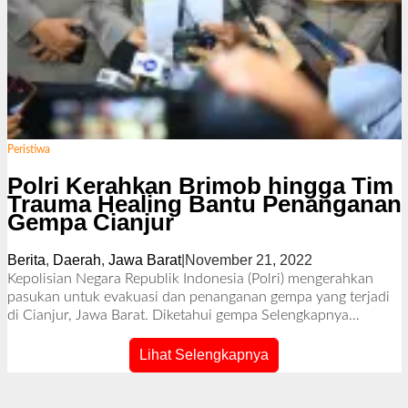
Peristiwa
Polri Kerahkan Brimob hingga Tim
Trauma Healing Bantu Penanganan
Gempa Cianjur
Berita
,
Daerah
,
Jawa Barat
|
November 21, 2022
o
l
Kepolisian Negara Republik Indonesia (Polri) mengerahkan
e
pasukan untuk evakuasi dan penanganan gempa yang terjadi
h
di Cianjur, Jawa Barat. Diketahui gempa
Selengkapnya…
R
e
Lihat Selengkapnya
d
a
k