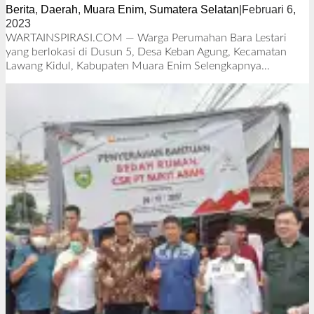
Berita
,
Daerah
,
Muara Enim
,
Sumatera Selatan
|
Februari 6,
2023
o
l
WARTAINSPIRASI.COM — Warga Perumahan Bara Lestari
e
yang berlokasi di Dusun 5, Desa Keban Agung, Kecamatan
h
Lawang Kidul, Kabupaten Muara Enim
Selengkapnya…
R
e
d
a
k
s
i