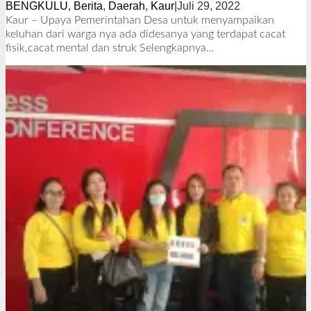
BENGKULU
,
Berita
,
Daerah
,
Kaur
|
Juli 29, 2022
o
l
Kaur – Upaya Pemerintahan Desa untuk menyampaikan
e
keluhan dari warga nya ada didesanya yang terdapat cacat
h
fisik,cacat mental dan struk
Selengkapnya…
R
e
d
a
k
s
i