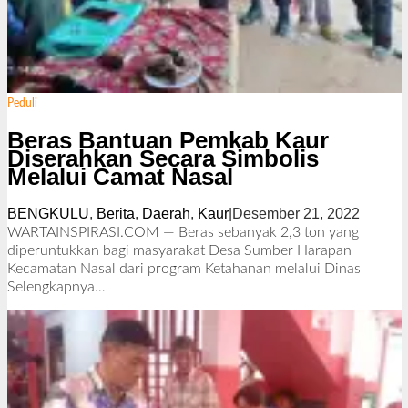
Peduli
Beras Bantuan Pemkab Kaur
Diserahkan Secara Simbolis
Melalui Camat Nasal
BENGKULU
,
Berita
,
Daerah
,
Kaur
|
Desember 21, 2022
o
l
WARTAINSPIRASI.COM — Beras sebanyak 2,3 ton yang
e
diperuntukkan bagi masyarakat Desa Sumber Harapan
h
Kecamatan Nasal dari program Ketahanan melalui Dinas
R
Selengkapnya…
e
d
a
k
s
i