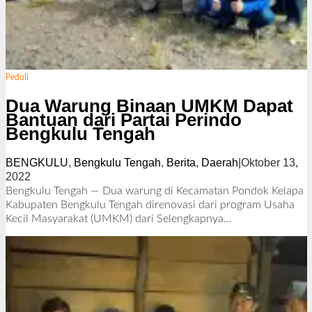
Peduli
Dua Warung Binaan UMKM Dapat
Bantuan dari Partai Perindo
Bengkulu Tengah
BENGKULU
,
Bengkulu Tengah
,
Berita
,
Daerah
|
Oktober 13,
2022
o
l
Bengkulu Tengah — Dua warung di Kecamatan Pondok Kelapa
e
Kabupaten Bengkulu Tengah direnovasi dari program Usaha
h
Kecil Masyarakat (UMKM) dari
Selengkapnya…
R
e
d
a
k
s