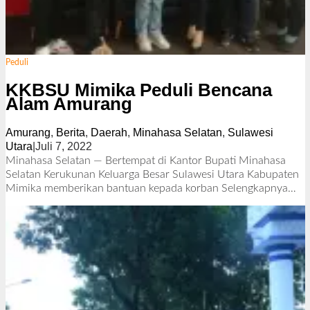
Peduli
KKBSU Mimika Peduli Bencana
Alam Amurang
Amurang
,
Berita
,
Daerah
,
Minahasa Selatan
,
Sulawesi
Utara
|
Juli 7, 2022
o
l
Minahasa Selatan — Bertempat di Kantor Bupati Minahasa
e
Selatan Kerukunan Keluarga Besar Sulawesi Utara Kabupaten
h
Mimika memberikan bantuan kepada korban
Selengkapnya…
R
e
d
a
k
s
i