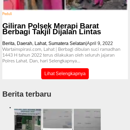
Peduli
Giliran Polsek Merapi Barat
Berbagi Takjil Dijalan Lintas
Berita
,
Daerah
,
Lahat
,
Sumatera Selatan
|
April 9, 2022
o
l
Wartainspirasi.com, Lahat | Berbagi dibulan suci ramadhan
e
1443 H tahun 2022 terus dilakukan oleh seluruh jajaran
h
Polres Lahat. Dan, hari
Selengkapnya…
R
e
Lihat Selengkapnya
d
a
k
Berita terbaru
s
i