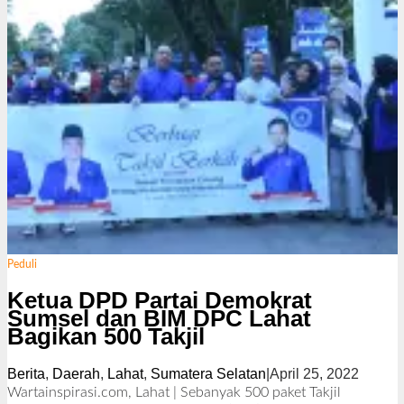
Peduli
Ketua DPD Partai Demokrat
Sumsel dan BIM DPC Lahat
Bagikan 500 Takjil
Berita
,
Daerah
,
Lahat
,
Sumatera Selatan
|
April 25, 2022
o
l
Wartainspirasi.com, Lahat | Sebanyak 500 paket Takjil