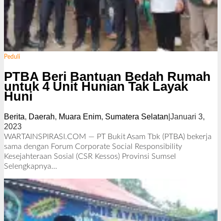
Peduli
PTBA Beri Bantuan Bedah Rumah
untuk 4 Unit Hunian Tak Layak
Huni
Berita
,
Daerah
,
Muara Enim
,
Sumatera Selatan
|
Januari 3,
2023
o
l
WARTAINSPIRASI.COM — PT Bukit Asam Tbk (PTBA) bekerja
e
sama dengan Forum Corporate Social Responsibility
h
Kesejahteraan Sosial (CSR Kessos) Provinsi Sumsel
R
Selengkapnya…
e
d
a
k
s