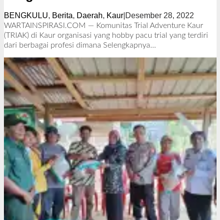
BENGKULU
,
Berita
,
Daerah
,
Kaur
|
Desember 28, 2022
o
l
WARTAINSPIRASI.COM — Komunitas Trial Adventure Kaur
e
(TRIAK) di Kaur organisasi yang hobby pacu trial yang terdiri
h
dari berbagai profesi dimana
Selengkapnya…
R
e
d
a
k
s
i