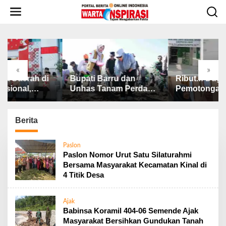
L
e
w
a
t
i
k
«
»
e
Bupati Barru dan
Ribut.!! Dugaan
Kapo
k
Unhas Tanam Perdana
Pemotongan Dana
Peng
o
Jagung JJUH, Perkuat
BAZNAS, Ini
Pela
n
Ketahanan Pangan dan
Penjelasan Ketua
Pold
t
Kesejahteraan Petani
BAZNAS Lahat
202
Berita
e
n
Paslon
Paslon Nomor Urut Satu Silaturahmi
Bersama Masyarakat Kecamatan Kinal di
4 Titik Desa
Ajak
Babinsa Koramil 404-06 Semende Ajak
Masyarakat Bersihkan Gundukan Tanah