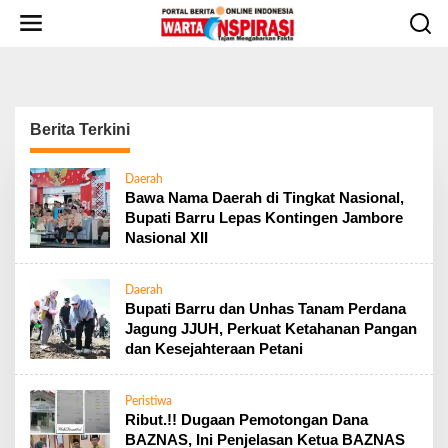
L
e
w
a
t
i
Berita Terkini
k
e
k
W
Daerah
o
a
Bawa Nama Daerah di Tingkat Nasional,
r
n
Bupati Barru Lepas Kontingen Jambore
t
t
Nasional XII
a
e
I
n
n
s
Daerah
p
Bupati Barru dan Unhas Tanam Perdana
i
Jagung JJUH, Perkuat Ketahanan Pangan
r
dan Kesejahteraan Petani
a
s
i
Peristiwa
Ribut.!! Dugaan Pemotongan Dana
BAZNAS, Ini Penjelasan Ketua BAZNAS