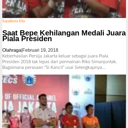
Sepakbola Kita
Saat Bepe Kehilangan Medali Juara
Piala Presiden
Olahraga
|
Februari 19, 2018
o
l
Keberhasilan Persija Jakarta keluar sebagai juara Piala
e
Presiden 2018 tak lepas dari permainan Riko Simanjuntak.
h
Bagaimana perasaan “Si Kancil” usai
Selengkapnya…
R
e
d
a
k
s
i