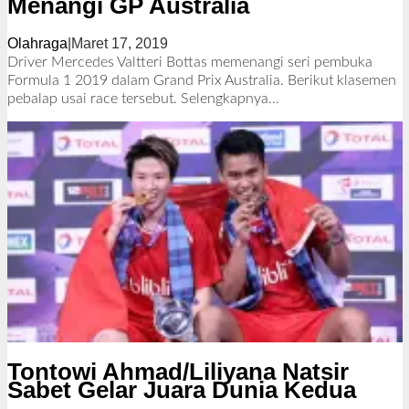
Menangi GP Australia
Olahraga
|
Maret 17, 2019
o
l
Driver Mercedes Valtteri Bottas memenangi seri pembuka
e
Formula 1 2019 dalam Grand Prix Australia. Berikut klasemen
h
pebalap usai race tersebut.
Selengkapnya…
R
e
d
a
k
s
i
Tontowi Ahmad/Liliyana Natsir
Sabet Gelar Juara Dunia Kedua