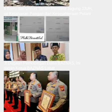
upati Barru dan Unhas Tanam Perdana Jagung JJUH,
erkuat Ketahanan Pangan dan Kesejahteraan Petani
ibut.!! Dugaan Pemotongan Dana BAZNAS, Ini
enjelasan Ketua BAZNAS Lahat