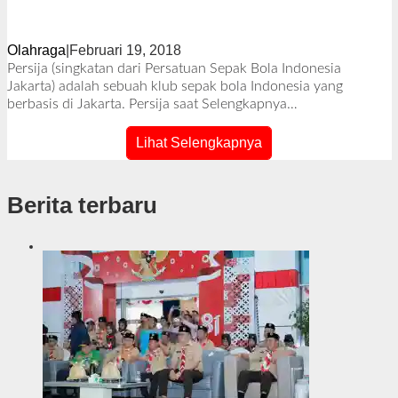
Indonesia Persija Jakarta
Olahraga
|
Februari 19, 2018
o
l
Persija (singkatan dari Persatuan Sepak Bola Indonesia
e
Jakarta) adalah sebuah klub sepak bola Indonesia yang
h
berbasis di Jakarta. Persija saat
Selengkapnya…
R
e
Lihat Selengkapnya
d
a
k
Berita terbaru
s
i