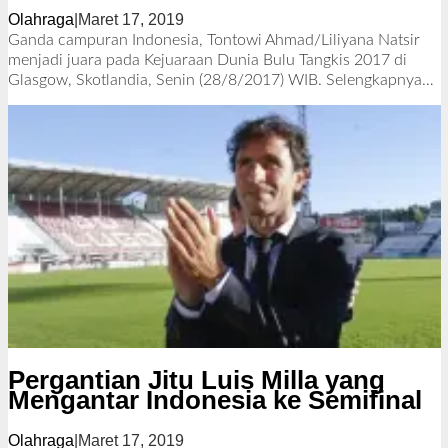
Olahraga
|
Maret 17, 2019
o
l
Ganda campuran Indonesia, Tontowi Ahmad/Liliyana Natsir
e
menjadi juara pada Kejuaraan Dunia Bulu Tangkis 2017 di
h
Glasgow, Skotlandia, Senin (28/8/2017) WIB.
Selengkapnya…
R
e
d
a
k
s
i
Pergantian Jitu Luis Milla yang
Mengantar Indonesia ke Semifinal
Olahraga
|
Maret 17, 2019
o