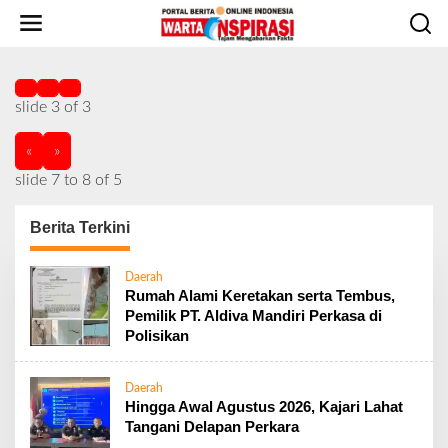
L
e
w
a
t
slide
3
of 3
i
k
e
«
»
k
slide
7 to 8
of 5
o
n
Berita Terkini
t
e
n
W
Daerah
a
Rumah Alami Keretakan serta Tembus,
r
Pemilik PT. Aldiva Mandiri Perkasa di
t
Polisikan
a
I
n
s
Daerah
p
Hingga Awal Agustus 2026, Kajari Lahat
i
Tangani Delapan Perkara
r