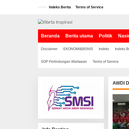
L
Indeks Berita
Terms of Service
e
w
a
t
i
Beranda
Berita utama
Politik
Nasi
k
e
k
Disclaimer
EKONOMI&BISNIS
Indeks
Indeks B
o
n
SOP Perlindungan Wartawan
Terms of Service
t
e
n
AWDI D