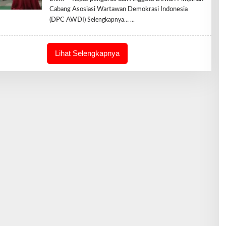
R
Cabang Asosiasi Wartawan Demokrasi Indonesia
E
(DPC AWDI)
Selengkapnya…
D
A
K
S
I
Lihat Selengkapnya