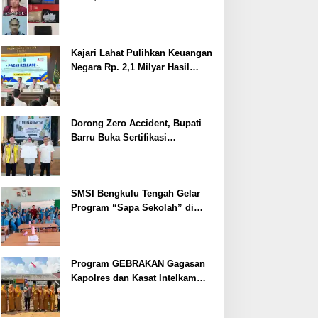
Ditangkap
Kajari Lahat Pulihkan Keuangan
Negara Rp. 2,1 Milyar Hasil
Temuan BPK RI
Dorong Zero Accident, Bupati
Barru Buka Sertifikasi
Supervisor K3 Konstruksi
SMSI Bengkulu Tengah Gelar
Program “Sapa Sekolah” di
SMAN 1 Bengkulu Tengah
Program GEBRAKAN Gagasan
Kapolres dan Kasat Intelkam
Polres Lahat Menyasar ke Siswa
SDN dan SMPN di Jarai