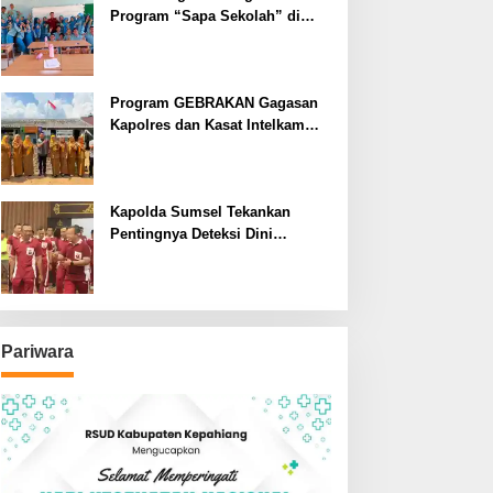
Program “Sapa Sekolah” di
SMAN 1 Bengkulu Tengah
Program GEBRAKAN Gagasan
Kapolres dan Kasat Intelkam
Polres Lahat Menyasar ke Siswa
SDN dan SMPN di Jarai
Kapolda Sumsel Tekankan
Pentingnya Deteksi Dini
Kesehatan untuk Optimalisasi
Pelayanan Kepolisian
Pariwara