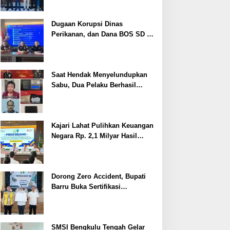
Dugaan Korupsi Dinas
Perikanan, dan Dana BOS SD –
SMP Tahun 2025 – 2026 Terus
Dipertajam Kajari Lahat
Saat Hendak Menyelundupkan
Sabu, Dua Pelaku Berhasil
Ditangkap
Kajari Lahat Pulihkan Keuangan
Negara Rp. 2,1 Milyar Hasil
Temuan BPK RI
Dorong Zero Accident, Bupati
Barru Buka Sertifikasi
Supervisor K3 Konstruksi
SMSI Bengkulu Tengah Gelar