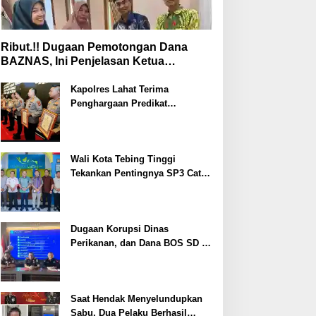
Ribut.!! Dugaan Pemotongan Dana
BAZNAS, Ini Penjelasan Ketua
BAZNAS Lahat
Kapolres Lahat Terima
Penghargaan Predikat
Pelayanan Prima dari Polda
Sumsel Tahun 2026
Wali Kota Tebing Tinggi
Tekankan Pentingnya SP3 Catin
Cegah Stunting
Dugaan Korupsi Dinas
Perikanan, dan Dana BOS SD –
SMP Tahun 2025 – 2026 Terus
Dipertajam Kajari Lahat
Saat Hendak Menyelundupkan
Sabu, Dua Pelaku Berhasil