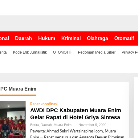
onal
Daerah
Hukum
Kriminal
Olahraga
Otomatif
erita
Kode Etik Jurnalistik
OTOMOTIF
Pedoman Media Siber
Privacy P
PC Muara Enim
Rapat koordinasi
AWDI DPC Kabupaten Muara Enim
Gelar Rapat di Hotel Griya Sintesa
Berita
,
Daerah
,
Muara Enim
|
November 5, 2020
O
L
Pewarta: Ahmad Sukri Wartainspirasi.com, Muara
E
Enim — Rapat pengurus dan Anggota Dewan Pimpinan
H