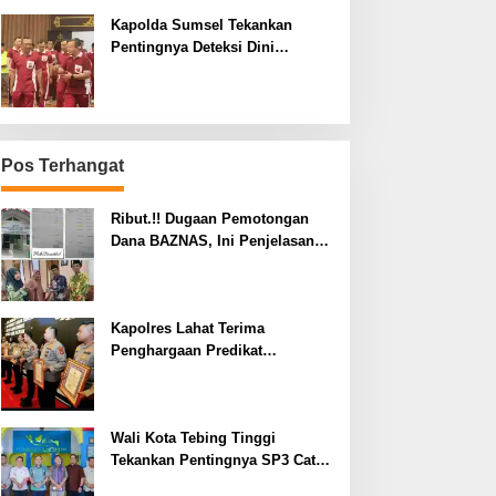
Kapolda Sumsel Tekankan
Pentingnya Deteksi Dini
Kesehatan untuk Optimalisasi
Pelayanan Kepolisian
Pos Terhangat
Ribut.!! Dugaan Pemotongan
Dana BAZNAS, Ini Penjelasan
Ketua BAZNAS Lahat
Kapolres Lahat Terima
Penghargaan Predikat
Pelayanan Prima dari Polda
Sumsel Tahun 2026
Wali Kota Tebing Tinggi
Tekankan Pentingnya SP3 Catin
Cegah Stunting