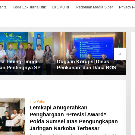
erita
Kode Etik Jurnalistik
OTOMOTIF
Pedoman Media Siber
Privacy P
»
ta Tebing Tinggi
Dugaan Korupsi Dinas
S
an Pentingnya SP3
Perikanan, dan Dana BOS
M
Cegah Stunting
SD – SMP Tahun 2025 –
D
2026 Terus Dipertajam
D
Kajari Lahat
Info Polisi
Lemkapi Anugerahkan
Penghargaan “Presisi Award”
Polda Sumsel atas Pengungkapan
Jaringan Narkoba Terbesar