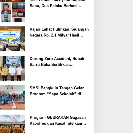
Sabu, Dua Pelaku Berhasil
Ditangkap
Kajari Lahat Pulihkan Keuangan
Negara Rp. 2,1 Milyar Hasil
Temuan BPK RI
Dorong Zero Accident, Bupati
Barru Buka Sertifikasi
Supervisor K3 Konstruksi
SMSI Bengkulu Tengah Gelar
Program “Sapa Sekolah” di
SMAN 1 Bengkulu Tengah
Program GEBRAKAN Gagasan
Kapolres dan Kasat Intelkam
Polres Lahat Menyasar ke Siswa