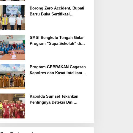
Dorong Zero Accident, Bupati
Barru Buka Sertifikasi
Supervisor K3 Konstruksi
SMSI Bengkulu Tengah Gelar
Program “Sapa Sekolah” di
SMAN 1 Bengkulu Tengah
Program GEBRAKAN Gagasan
Kapolres dan Kasat Intelkam
Polres Lahat Menyasar ke Siswa
SDN dan SMPN di Jarai
Kapolda Sumsel Tekankan
Pentingnya Deteksi Dini
Kesehatan untuk Optimalisasi
Pelayanan Kepolisian