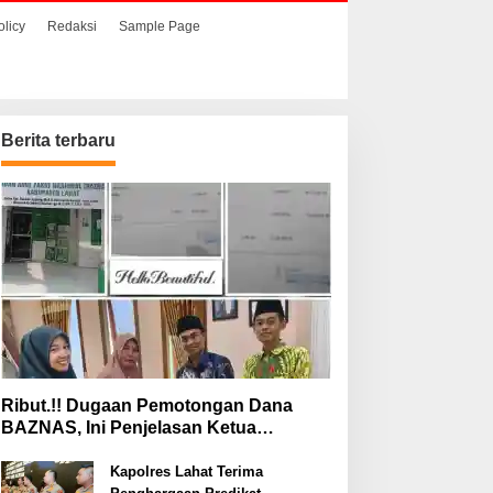
olicy
Redaksi
Sample Page
Berita terbaru
aat Hendak
Ribut.!! Dugaan
enyelundupkan Sabu,
Pemotongan Dana
ua Pelaku Berhasil
BAZNAS, Ini Penjelasan
itangkap
Ketua BAZNAS Lahat
Ribut.!! Dugaan Pemotongan Dana
BAZNAS, Ini Penjelasan Ketua
BAZNAS Lahat
Kapolres Lahat Terima