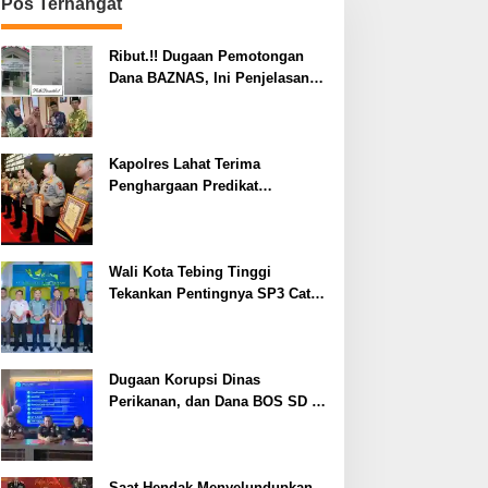
Pos Terhangat
Ribut.!! Dugaan Pemotongan
Dana BAZNAS, Ini Penjelasan
Ketua BAZNAS Lahat
Kapolres Lahat Terima
Penghargaan Predikat
Pelayanan Prima dari Polda
Sumsel Tahun 2026
Wali Kota Tebing Tinggi
Tekankan Pentingnya SP3 Catin
Cegah Stunting
Dugaan Korupsi Dinas
Perikanan, dan Dana BOS SD –
SMP Tahun 2025 – 2026 Terus
Dipertajam Kajari Lahat
Saat Hendak Menyelundupkan