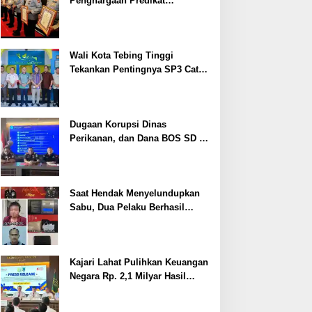
Penghargaan Predikat
Pelayanan Prima dari Polda
Sumsel Tahun 2026
Wali Kota Tebing Tinggi
Tekankan Pentingnya SP3 Catin
Cegah Stunting
Dugaan Korupsi Dinas
Perikanan, dan Dana BOS SD –
SMP Tahun 2025 – 2026 Terus
Dipertajam Kajari Lahat
Saat Hendak Menyelundupkan
Sabu, Dua Pelaku Berhasil
Ditangkap
Kajari Lahat Pulihkan Keuangan
Negara Rp. 2,1 Milyar Hasil
Temuan BPK RI