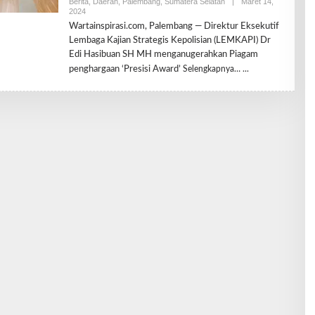
Berita
,
Daerah
,
Palembang
,
Sumatera Selatan
|
Maret 14,
2024
O
L
Wartainspirasi.com, Palembang — Direktur Eksekutif
E
Lembaga Kajian Strategis Kepolisian (LEMKAPI) Dr
H
R
Edi Hasibuan SH MH menganugerahkan Piagam
E
penghargaan ‘Presisi Award’
Selengkapnya…
D
A
K
S
I