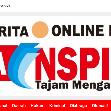
 Service
onal
Daerah
Hukum
Kriminal
Olahraga
Otomatif