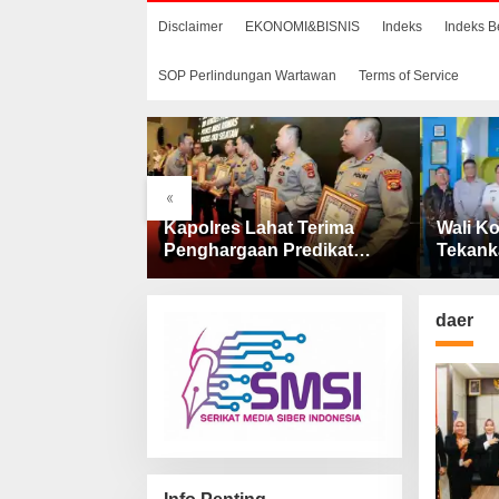
Disclaimer
EKONOMI&BISNIS
Indeks
Indeks B
SOP Perlindungan Wartawan
Terms of Service
«
aan
Kapolres Lahat Terima
Wali Ko
 Dana
Penghargaan Predikat
Tekank
 Penjelasan
Pelayanan Prima dari Polda
Catin 
AS Lahat
Sumsel Tahun 2026
daer