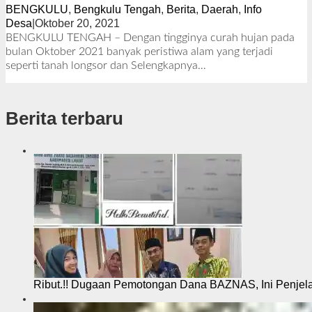
BENGKULU
,
Bengkulu Tengah
,
Berita
,
Daerah
,
Info
Desa
|
Oktober 20, 2021
o
l
BENGKULU TENGAH – Dengan tingginya curah hujan pada
e
bulan Oktober 2021 banyak peristiwa alam yang terjadi
h
seperti tanah longsor dan
Selengkapnya…
R
e
d
Berita terbaru
a
k
s
i
Ribut.!! Dugaan Pemotongan Dana BAZNAS, Ini Penje