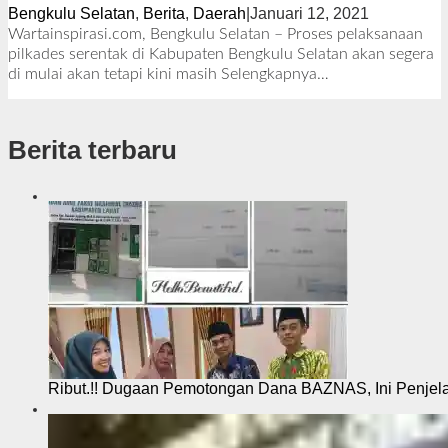
Bengkulu Selatan
,
Berita
,
Daerah
|
Januari 12, 2021
o
l
Wartainspirasi.com, Bengkulu Selatan – Proses pelaksanaan
e
pilkades serentak di Kabupaten Bengkulu Selatan akan segera
h
di mulai akan tetapi kini masih
Selengkapnya…
R
e
d
Berita terbaru
a
k
s
i
Ribut.!! Dugaan Pemotongan Dana BAZNAS, Ini Penje