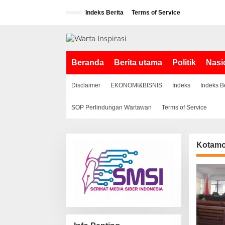
L
Indeks Berita
Terms of Service
e
w
a
t
i
Beranda
Berita utama
Politik
Nasi
k
e
k
Disclaimer
EKONOMI&BISNIS
Indeks
Indeks B
o
n
SOP Perlindungan Wartawan
Terms of Service
t
e
n
Kotam