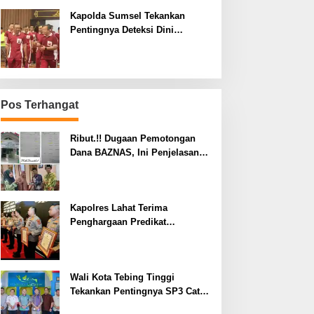
Kapolda Sumsel Tekankan
Pentingnya Deteksi Dini
Kesehatan untuk Optimalisasi
Pelayanan Kepolisian
Pos Terhangat
Ribut.!! Dugaan Pemotongan
Dana BAZNAS, Ini Penjelasan
Ketua BAZNAS Lahat
Kapolres Lahat Terima
Penghargaan Predikat
Pelayanan Prima dari Polda
Sumsel Tahun 2026
Wali Kota Tebing Tinggi
Tekankan Pentingnya SP3 Catin
Cegah Stunting