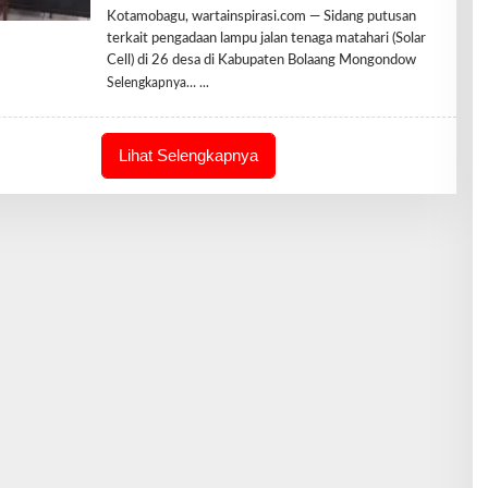
L
Kotamobagu, wartainspirasi.com — Sidang putusan
E
terkait pengadaan lampu jalan tenaga matahari (Solar
H
R
Cell) di 26 desa di Kabupaten Bolaang Mongondow
E
Selengkapnya…
D
A
K
S
I
Lihat Selengkapnya