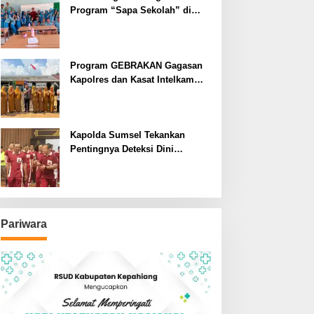
Program “Sapa Sekolah” di
SMAN 1 Bengkulu Tengah
Program GEBRAKAN Gagasan
Kapolres dan Kasat Intelkam
Polres Lahat Menyasar ke Siswa
SDN dan SMPN di Jarai
Kapolda Sumsel Tekankan
Pentingnya Deteksi Dini
Kesehatan untuk Optimalisasi
Pelayanan Kepolisian
Pariwara