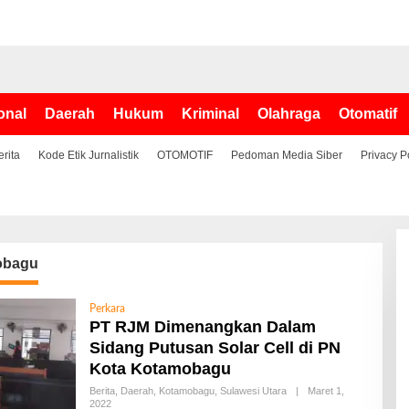
onal
Daerah
Hukum
Kriminal
Olahraga
Otomatif
erita
Kode Etik Jurnalistik
OTOMOTIF
Pedoman Media Siber
Privacy P
obagu
Perkara
PT RJM Dimenangkan Dalam
Sidang Putusan Solar Cell di PN
Kota Kotamobagu
Berita
,
Daerah
,
Kotamobagu
,
Sulawesi Utara
|
Maret 1,
2022
O