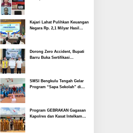
Ditangkap
Kajari Lahat Pulihkan Keuangan
Negara Rp. 2,1 Milyar Hasil
Temuan BPK RI
Dorong Zero Accident, Bupati
Barru Buka Sertifikasi
Supervisor K3 Konstruksi
SMSI Bengkulu Tengah Gelar
Program “Sapa Sekolah” di
SMAN 1 Bengkulu Tengah
Program GEBRAKAN Gagasan
Kapolres dan Kasat Intelkam
Polres Lahat Menyasar ke Siswa
SDN dan SMPN di Jarai