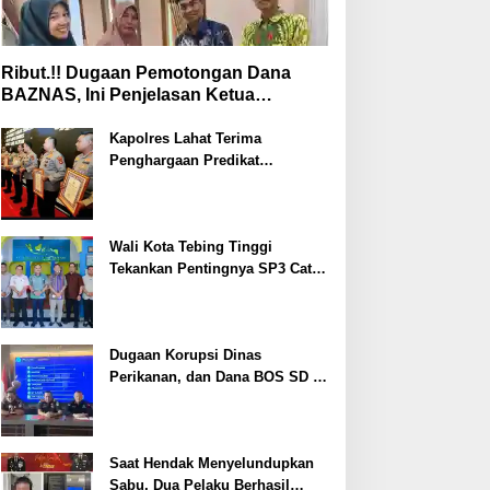
Ribut.!! Dugaan Pemotongan Dana
BAZNAS, Ini Penjelasan Ketua
BAZNAS Lahat
Kapolres Lahat Terima
Penghargaan Predikat
Pelayanan Prima dari Polda
Sumsel Tahun 2026
Wali Kota Tebing Tinggi
Tekankan Pentingnya SP3 Catin
Cegah Stunting
Dugaan Korupsi Dinas
Perikanan, dan Dana BOS SD –
SMP Tahun 2025 – 2026 Terus
Dipertajam Kajari Lahat
Saat Hendak Menyelundupkan
Sabu, Dua Pelaku Berhasil