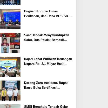
Dugaan Korupsi Dinas
Perikanan, dan Dana BOS SD –
SMP Tahun 2025 – 2026 Terus
Dipertajam Kajari Lahat
Saat Hendak Menyelundupkan
Sabu, Dua Pelaku Berhasil
Ditangkap
Kajari Lahat Pulihkan Keuangan
Negara Rp. 2,1 Milyar Hasil
Temuan BPK RI
Dorong Zero Accident, Bupati
Barru Buka Sertifikasi
Supervisor K3 Konstruksi
SMSI Bengkulu Tengah Gelar