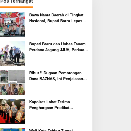
Pos Terhangat
Bawa Nama Daerah di Tingkat
Nasional, Bupati Barru Lepas
Kontingen Jambore Nasional XII
Bupati Barru dan Unhas Tanam
Perdana Jagung JJUH, Perkuat
Ketahanan Pangan dan
Kesejahteraan Petani
Ribut.!! Dugaan Pemotongan
Dana BAZNAS, Ini Penjelasan
Ketua BAZNAS Lahat
Kapolres Lahat Terima
Penghargaan Predikat
Pelayanan Prima dari Polda
Sumsel Tahun 2026
Wali Kota Tebing Tinggi