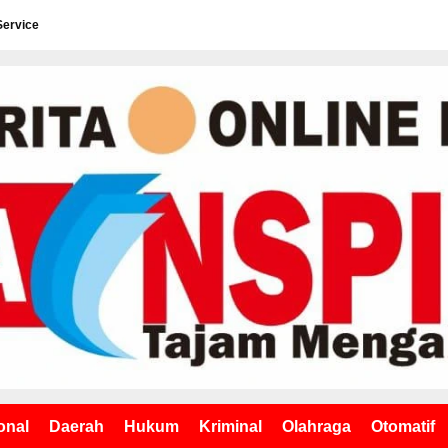
Service
onal
Daerah
Hukum
Kriminal
Olahraga
Otomatif