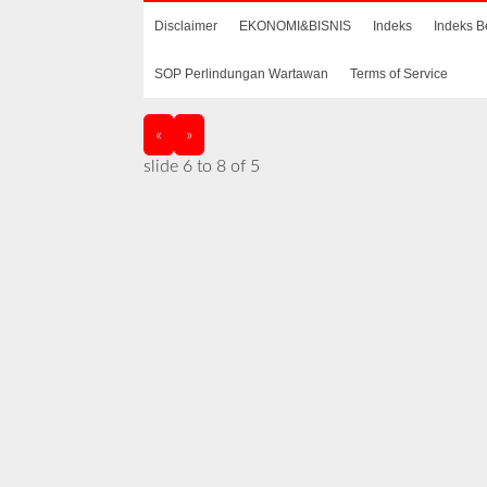
Disclaimer
EKONOMI&BISNIS
Indeks
Indeks B
SOP Perlindungan Wartawan
Terms of Service
«
»
slide
7 to 9
of 5