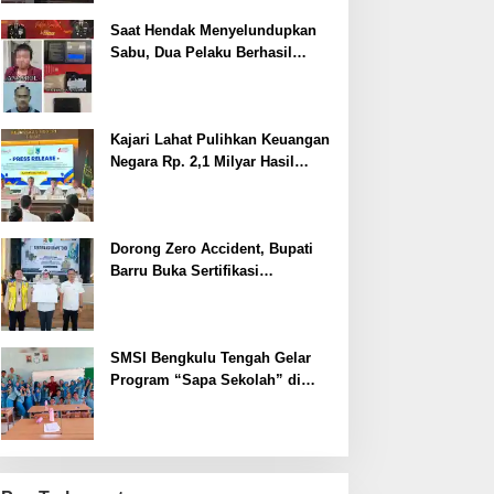
Saat Hendak Menyelundupkan
Sabu, Dua Pelaku Berhasil
Ditangkap
Kajari Lahat Pulihkan Keuangan
Negara Rp. 2,1 Milyar Hasil
Temuan BPK RI
Dorong Zero Accident, Bupati
Barru Buka Sertifikasi
Supervisor K3 Konstruksi
SMSI Bengkulu Tengah Gelar
Program “Sapa Sekolah” di
SMAN 1 Bengkulu Tengah