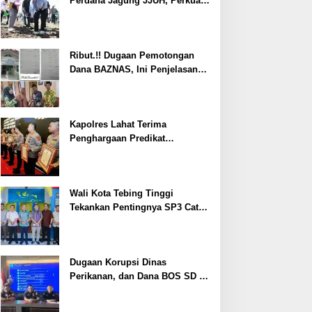
Perdana Jagung JJUH, Perkuat
Ketahanan Pangan dan
Kesejahteraan Petani
Ribut.!! Dugaan Pemotongan
Dana BAZNAS, Ini Penjelasan
Ketua BAZNAS Lahat
Kapolres Lahat Terima
Penghargaan Predikat
Pelayanan Prima dari Polda
Sumsel Tahun 2026
Wali Kota Tebing Tinggi
Tekankan Pentingnya SP3 Catin
Cegah Stunting
Dugaan Korupsi Dinas
Perikanan, dan Dana BOS SD –
SMP Tahun 2025 – 2026 Terus
Dipertajam Kajari Lahat