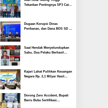
Tekankan Pentingnya SP3 Catin
Cegah Stunting
Dugaan Korupsi Dinas
Perikanan, dan Dana BOS SD –
SMP Tahun 2025 – 2026 Terus
Dipertajam Kajari Lahat
Saat Hendak Menyelundupkan
Sabu, Dua Pelaku Berhasil
Ditangkap
Kajari Lahat Pulihkan Keuangan
Negara Rp. 2,1 Milyar Hasil
Temuan BPK RI
Dorong Zero Accident, Bupati
Barru Buka Sertifikasi
Supervisor K3 Konstruksi