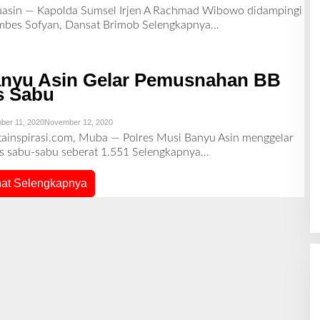
L
uasin — Kapolda Sumsel Irjen A Rachmad Wibowo didampingi
E
mbes Sofyan, Dansat Brimob
Selengkapnya…
H
R
E
D
A
anyu Asin Gelar Pemusnahan BB
K
S
s Sabu
I
ber 11, 2020
November 12, 2020
O
L
tainspirasi.com, Muba — Polres Musi Banyu Asin menggelar
E
is sabu-sabu seberat 1.551
Selengkapnya…
H
R
E
hat Selengkapnya
D
A
K
S
I