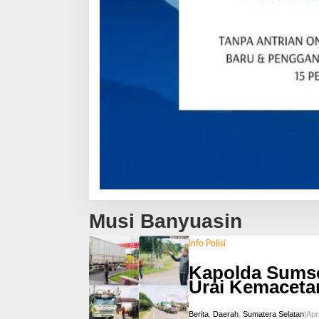
Musi Banyuasin
Info Polisi
Kapolda Sumse
Urai Kemaceta
Berita
,
Daerah
,
Sumatera Selatan
|
Apri