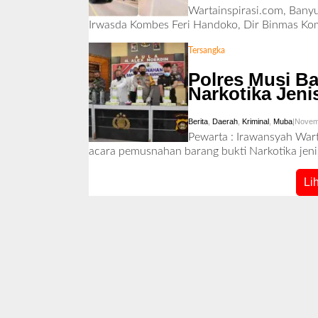
Wartainspirasi.com, Bany
Irwasda Kombes Feri Handoko, Dir Binmas Ko
Tersangka
Polres Musi B
Narkotika Jeni
Berita
,
Daerah
,
Kriminal
,
Muba
|
Novem
Pewarta : Irawansyah War
acara pemusnahan barang bukti Narkotika jen
Li