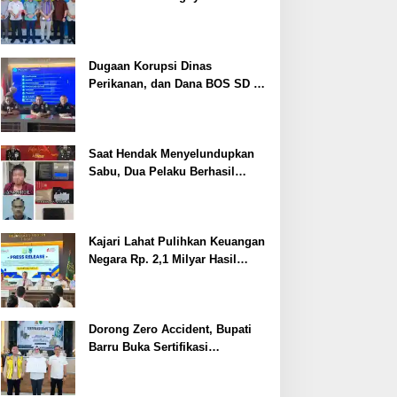
Cegah Stunting
Dugaan Korupsi Dinas
Perikanan, dan Dana BOS SD –
SMP Tahun 2025 – 2026 Terus
Dipertajam Kajari Lahat
Saat Hendak Menyelundupkan
Sabu, Dua Pelaku Berhasil
Ditangkap
Kajari Lahat Pulihkan Keuangan
Negara Rp. 2,1 Milyar Hasil
Temuan BPK RI
Dorong Zero Accident, Bupati
Barru Buka Sertifikasi
Supervisor K3 Konstruksi