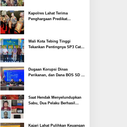
Kapolres Lahat Terima
Penghargaan Predikat
Pelayanan Prima dari Polda
Sumsel Tahun 2026
Wali Kota Tebing Tinggi
Tekankan Pentingnya SP3 Catin
Cegah Stunting
Dugaan Korupsi Dinas
Perikanan, dan Dana BOS SD –
SMP Tahun 2025 – 2026 Terus
Dipertajam Kajari Lahat
Saat Hendak Menyelundupkan
Sabu, Dua Pelaku Berhasil
Ditangkap
Kajari Lahat Pulihkan Keuangan