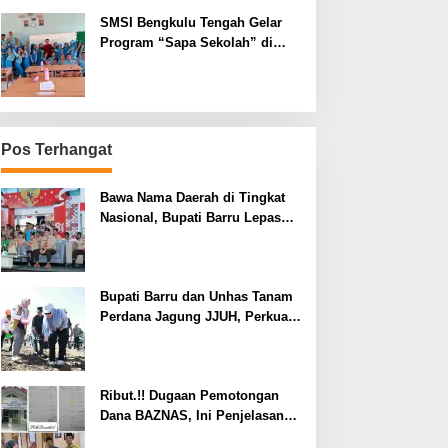
SMSI Bengkulu Tengah Gelar
Program “Sapa Sekolah” di
SMAN 1 Bengkulu Tengah
Pos Terhangat
Bawa Nama Daerah di Tingkat
Nasional, Bupati Barru Lepas
Kontingen Jambore Nasional XII
Bupati Barru dan Unhas Tanam
Perdana Jagung JJUH, Perkuat
Ketahanan Pangan dan
Kesejahteraan Petani
Ribut.!! Dugaan Pemotongan
Dana BAZNAS, Ini Penjelasan
Ketua BAZNAS Lahat