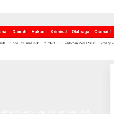
onal
Daerah
Hukum
Kriminal
Olahraga
Otomatif
erita
Kode Etik Jurnalistik
OTOMOTIF
Pedoman Media Siber
Privacy P
ati Barru Lepas Kontingen Jambore Nasional XII