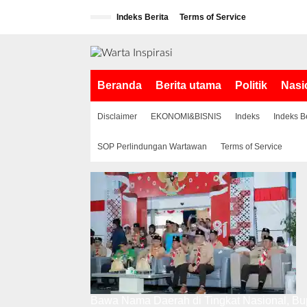
L
Indeks Berita
Terms of Service
e
w
a
t
i
Beranda
Berita utama
Politik
Nasi
k
e
k
Disclaimer
EKONOMI&BISNIS
Indeks
Indeks B
o
n
SOP Perlindungan Wartawan
Terms of Service
t
e
n
Bawa Nama Daerah di Tingkat Nasional, Bup