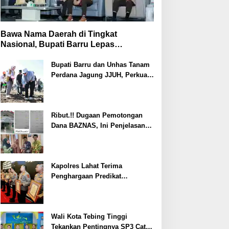
Bawa Nama Daerah di Tingkat
Nasional, Bupati Barru Lepas
Kontingen Jambore Nasional XII
Bupati Barru dan Unhas Tanam
Perdana Jagung JJUH, Perkuat
Ketahanan Pangan dan
Kesejahteraan Petani
Ribut.!! Dugaan Pemotongan
Dana BAZNAS, Ini Penjelasan
Ketua BAZNAS Lahat
Kapolres Lahat Terima
Penghargaan Predikat
Pelayanan Prima dari Polda
Sumsel Tahun 2026
Wali Kota Tebing Tinggi
Tekankan Pentingnya SP3 Catin