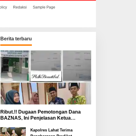
olicy
Redaksi
Sample Page
Berita terbaru
aat Hendak
Ribut.!! Dugaan
enyelundupkan Sabu,
Pemotongan Dana
ua Pelaku Berhasil
BAZNAS, Ini Penjelasan
itangkap
Ketua BAZNAS Lahat
Ribut.!! Dugaan Pemotongan Dana
BAZNAS, Ini Penjelasan Ketua
BAZNAS Lahat
Kapolres Lahat Terima