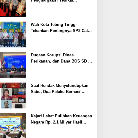
Penghargaan Predikat
Pelayanan Prima dari Polda
Sumsel Tahun 2026
Wali Kota Tebing Tinggi
Tekankan Pentingnya SP3 Catin
Cegah Stunting
Dugaan Korupsi Dinas
Perikanan, dan Dana BOS SD –
SMP Tahun 2025 – 2026 Terus
Dipertajam Kajari Lahat
Saat Hendak Menyelundupkan
Sabu, Dua Pelaku Berhasil
Ditangkap
Kajari Lahat Pulihkan Keuangan
Negara Rp. 2,1 Milyar Hasil
Temuan BPK RI