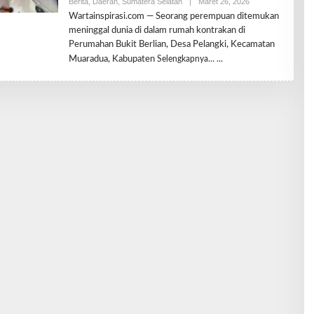
Berita
,
Daerah
,
Sumatera Selatan
|
Maret 26, 2026
O
L
Wartainspirasi.com — Seorang perempuan ditemukan
E
meninggal dunia di dalam rumah kontrakan di
H
R
Perumahan Bukit Berlian, Desa Pelangki, Kecamatan
E
Muaradua, Kabupaten
Selengkapnya…
D
A
K
S
I