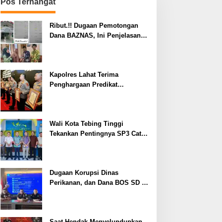
Pos Terhangat
Ribut.!! Dugaan Pemotongan
Dana BAZNAS, Ini Penjelasan
Ketua BAZNAS Lahat
Kapolres Lahat Terima
Penghargaan Predikat
Pelayanan Prima dari Polda
Sumsel Tahun 2026
Wali Kota Tebing Tinggi
Tekankan Pentingnya SP3 Catin
Cegah Stunting
Dugaan Korupsi Dinas
Perikanan, dan Dana BOS SD –
SMP Tahun 2025 – 2026 Terus
Dipertajam Kajari Lahat
Saat Hendak Menyelundupkan