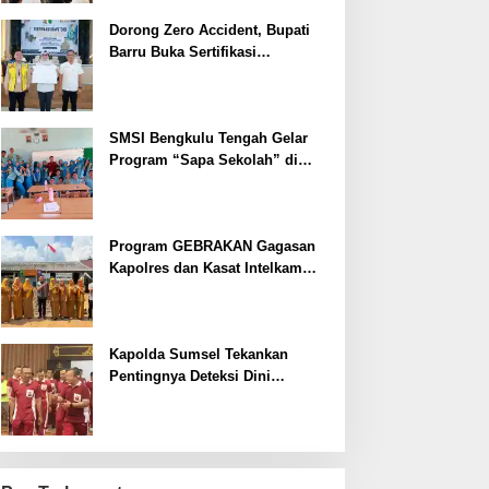
Dorong Zero Accident, Bupati
Barru Buka Sertifikasi
Supervisor K3 Konstruksi
SMSI Bengkulu Tengah Gelar
Program “Sapa Sekolah” di
SMAN 1 Bengkulu Tengah
Program GEBRAKAN Gagasan
Kapolres dan Kasat Intelkam
Polres Lahat Menyasar ke Siswa
SDN dan SMPN di Jarai
Kapolda Sumsel Tekankan
Pentingnya Deteksi Dini
Kesehatan untuk Optimalisasi
Pelayanan Kepolisian