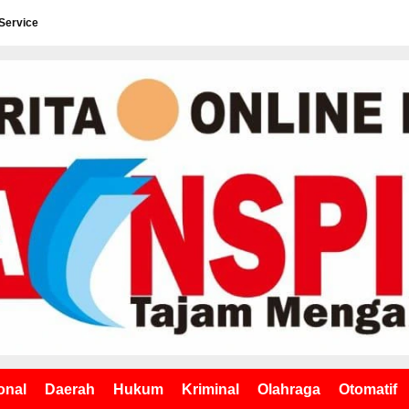
Service
onal
Daerah
Hukum
Kriminal
Olahraga
Otomatif