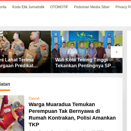
erita
Kode Etik Jurnalistik
OTOMOTIF
Pedoman Media Siber
Privacy P
»
ta Tebing Tinggi
Dugaan Korupsi Dinas
S
an Pentingnya SP3
Perikanan, dan Dana BOS
M
Cegah Stunting
SD – SMP Tahun 2025 –
D
2026 Terus Dipertajam
D
Kajari Lahat
latan
Daerah
Warga Muaradua Temukan
Perempuan Tak Bernyawa di
Rumah Kontrakan, Polisi Amankan
TKP