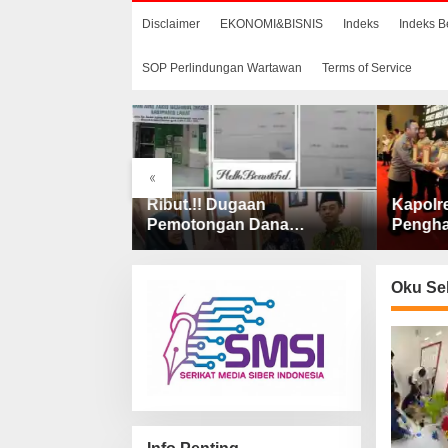
Disclaimer
EKONOMI&BISNIS
Indeks
Indeks B
SOP Perlindungan Wartawan
Terms of Service
«
aan
Kapolres Lahat Terima
Wali Ko
 Dana
Penghargaan Predikat
Tekank
 Penjelasan
Pelayanan Prima dari Polda
Catin 
AS Lahat
Sumsel Tahun 2026
Oku Se