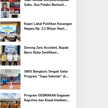
Sabu, Dua Pelaku Berhasil
Ditangkap
Kajari Lahat Pulihkan Keuangan
Negara Rp. 2,1 Milyar Hasil
Temuan BPK RI
Dorong Zero Accident, Bupati
Barru Buka Sertifikasi
Supervisor K3 Konstruksi
SMSI Bengkulu Tengah Gelar
Program “Sapa Sekolah” di
SMAN 1 Bengkulu Tengah
Program GEBRAKAN Gagasan
Kapolres dan Kasat Intelkam
Polres Lahat Menyasar ke Siswa