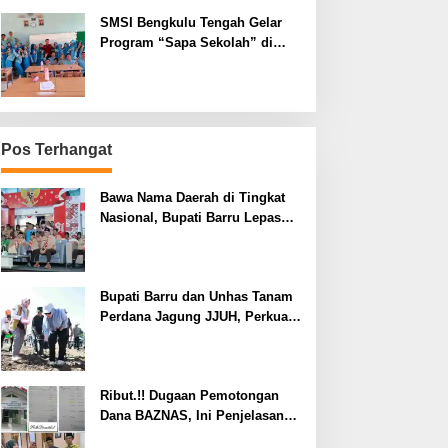
SMSI Bengkulu Tengah Gelar
Program “Sapa Sekolah” di
SMAN 1 Bengkulu Tengah
Pos Terhangat
Bawa Nama Daerah di Tingkat
Nasional, Bupati Barru Lepas
Kontingen Jambore Nasional XII
Bupati Barru dan Unhas Tanam
Perdana Jagung JJUH, Perkuat
Ketahanan Pangan dan
Kesejahteraan Petani
Ribut.!! Dugaan Pemotongan
Dana BAZNAS, Ini Penjelasan
Ketua BAZNAS Lahat