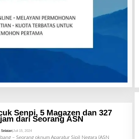
uk Senpi, 5 Magazen dan 327
ajam dari Seorang ASN
 Selatan
|
Juli 15, 2024
O
L
mbang – Seorang oknum Aparatur Sipil Negara (ASN