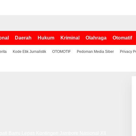
onal
Daerah
Hukum
Kriminal
Olahraga
Otomatif
erita
Kode Etik Jurnalistik
OTOMOTIF
Pedoman Media Siber
Privacy P
ati Barru Lepas Kontingen Jambore Nasional XII