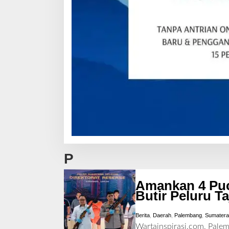
P
Amankan 4 Puc
Butir Peluru T
Berita
,
Daerah
,
Palembang
,
Sumatera
Wartainspirasi.com, Pale