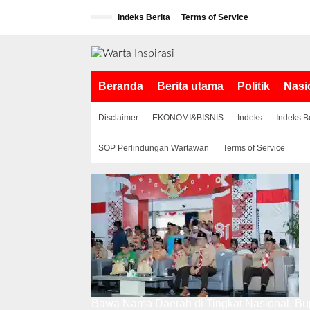
L
Indeks Berita
Terms of Service
e
w
a
t
i
Beranda
Berita utama
Politik
Nasi
k
e
k
Disclaimer
EKONOMI&BISNIS
Indeks
Indeks B
o
n
SOP Perlindungan Wartawan
Terms of Service
t
e
n
Bawa Nama Daerah di Tingkat Nasional, Bup