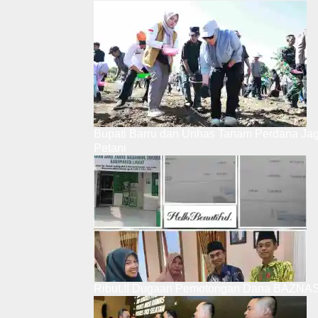
Bupati Barru dan Unhas Tanam Perdana Ja
Petani
Ribut.!! Dugaan Pemotongan Dana BAZNAS,