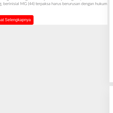
E
, berinisial MG (44) terpaksa harus berurusan dengan hukum
H
R
E
D
A
hat Selengkapnya
K
S
I