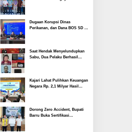
Cegah Stunting
Dugaan Korupsi Dinas
Perikanan, dan Dana BOS SD –
SMP Tahun 2025 – 2026 Terus
Dipertajam Kajari Lahat
Saat Hendak Menyelundupkan
Sabu, Dua Pelaku Berhasil
Ditangkap
Kajari Lahat Pulihkan Keuangan
Negara Rp. 2,1 Milyar Hasil
Temuan BPK RI
Dorong Zero Accident, Bupati
Barru Buka Sertifikasi
Supervisor K3 Konstruksi