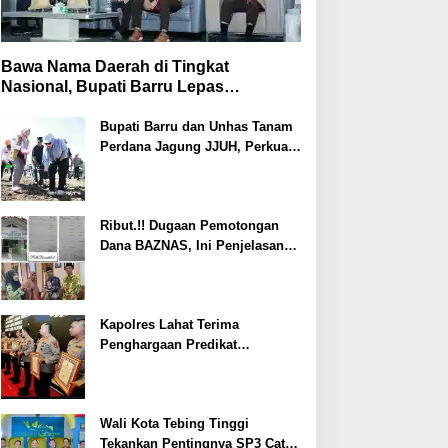
Bawa Nama Daerah di Tingkat
Nasional, Bupati Barru Lepas
Kontingen Jambore Nasional XII
Bupati Barru dan Unhas Tanam
Perdana Jagung JJUH, Perkuat
Ketahanan Pangan dan
Kesejahteraan Petani
Ribut.!! Dugaan Pemotongan
Dana BAZNAS, Ini Penjelasan
Ketua BAZNAS Lahat
Kapolres Lahat Terima
Penghargaan Predikat
Pelayanan Prima dari Polda
Sumsel Tahun 2026
Wali Kota Tebing Tinggi
Tekankan Pentingnya SP3 Catin