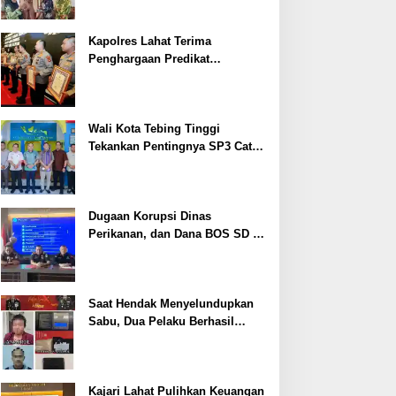
Kapolres Lahat Terima
Penghargaan Predikat
Pelayanan Prima dari Polda
Sumsel Tahun 2026
Wali Kota Tebing Tinggi
Tekankan Pentingnya SP3 Catin
Cegah Stunting
Dugaan Korupsi Dinas
Perikanan, dan Dana BOS SD –
SMP Tahun 2025 – 2026 Terus
Dipertajam Kajari Lahat
Saat Hendak Menyelundupkan
Sabu, Dua Pelaku Berhasil
Ditangkap
Kajari Lahat Pulihkan Keuangan