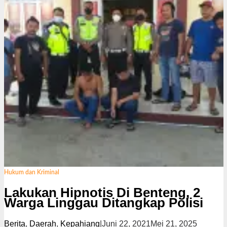
Hukum dan Kriminal
Lakukan Hipnotis Di Benteng, 2
Warga Linggau Ditangkap Polisi
Berita
,
Daerah
,
Kepahiang
|
Juni 22, 2021
Mei 21, 2025
o