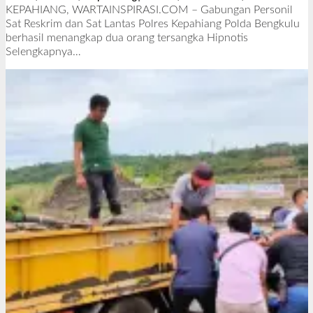
l
KEPAHIANG, WARTAINSPIRASI.COM – Gabungan Personil
e
Sat Reskrim dan Sat Lantas Polres Kepahiang Polda Bengkulu
h
berhasil menangkap dua orang tersangka Hipnotis
R
Selengkapnya…
e
d
a
k
s
i