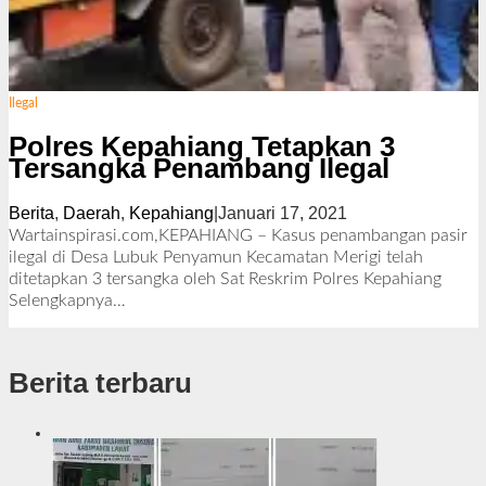
Ilegal
Polres Kepahiang Tetapkan 3
Tersangka Penambang Ilegal
Berita
,
Daerah
,
Kepahiang
|
Januari 17, 2021
o
l
Wartainspirasi.com,KEPAHIANG – Kasus penambangan pasir
e
ilegal di Desa Lubuk Penyamun Kecamatan Merigi telah
h
ditetapkan 3 tersangka oleh Sat Reskrim Polres Kepahiang
R
Selengkapnya…
e
d
a
Berita terbaru
k
s
i