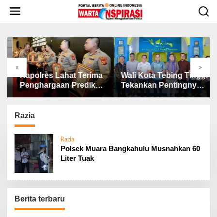
L
e
w
a
t
i
k
«
»
e
ibut.!! Dugaan
Kapolres Lahat Terima
Wali
k
Pemotongan Dana
Penghargaan Predikat
Teka
o
BAZNAS, Ini
Pelayanan Prima dari
SP3 
n
enjelasan Ketua
Polda Sumsel Tahun
Stun
t
BAZNAS Lahat
2026
Razia
e
n
Razia
Polsek Muara Bangkahulu Musnahkan 60
Liter Tuak
Berita terbaru