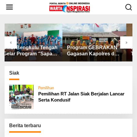
L
e
w
a
t
i
k
«
»
e
I Bengkulu Tengah
Program GEBRAKAN
Kapold
k
ar Program “Sapa
Gagasan Kapolres dan
Tekanka
o
olah” di SMAN 1
Kasat Intelkam Polres
Deteksi
n
gkulu Tengah
Lahat Menyasar ke
untuk O
t
Siswa SDN dan SMPN
Pelayan
Siak
e
di Jarai
n
Pemilihan
Pemilihan RT Jalan Siak Berjalan Lancar
Serta Kondusif
Berita terbaru