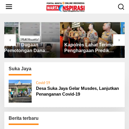
L
e
w
a
t
i
k
«
»
e
Kapolres Lahat Terima
Wali Kota Tebing Ting
k
a
Penghargaan Predikat
Tekankan Pentingnya
o
Pelayanan Prima dari
SP3 Catin Cegah
n
Polda Sumsel Tahun
Stunting
t
2026
Suka Jaya
e
n
Covid-19
Desa Suka Jaya Gelar Musdes, Lanjutkan
Penanganan Covid-19
Berita terbaru