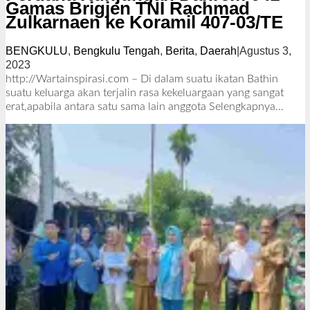
Gamas Brigjen TNI Rachmad
Zulkarnaen ke Koramil 407-03/TE
BENGKULU
,
Bengkulu Tengah
,
Berita
,
Daerah
|
Agustus 3,
2023
o
l
http://Wartainspirasi.com – Di dalam suatu ikatan Bathin
e
suatu keluarga akan terjalin rasa kekeluargaan yang sangat
h
erat,apabila antara satu sama lain anggota
Selengkapnya…
R
e
d
a
k
s
i