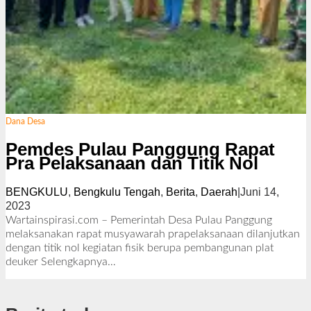
Dana Desa
Pemdes Pulau Panggung Rapat
Pra Pelaksanaan dan Titik Nol
BENGKULU
,
Bengkulu Tengah
,
Berita
,
Daerah
|
Juni 14,
2023
o
l
Wartainspirasi.com – Pemerintah Desa Pulau Panggung
e
melaksanakan rapat musyawarah prapelaksanaan dilanjutkan
h
dengan titik nol kegiatan fisik berupa pembangunan plat
R
deuker
Selengkapnya…
e
d
a