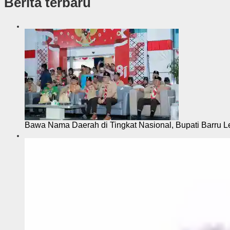
Berita terbaru
k
s
i
Bawa Nama Daerah di Tingkat Nasional, Bupati Barru L