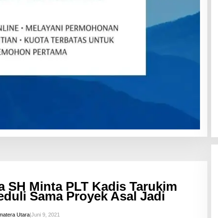
a SH Minta PLT Kadis Tarukim
eduli Sama Proyek Asal Jadi
atera Utara
|
Juni 9, 2021
O