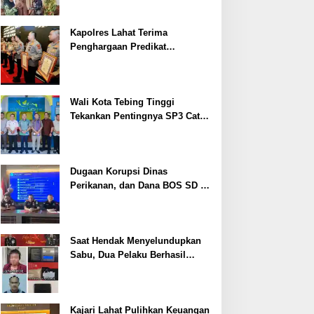
Kapolres Lahat Terima
Penghargaan Predikat
Pelayanan Prima dari Polda
Sumsel Tahun 2026
Wali Kota Tebing Tinggi
Tekankan Pentingnya SP3 Catin
Cegah Stunting
Dugaan Korupsi Dinas
Perikanan, dan Dana BOS SD –
SMP Tahun 2025 – 2026 Terus
Dipertajam Kajari Lahat
Saat Hendak Menyelundupkan
Sabu, Dua Pelaku Berhasil
Ditangkap
Kajari Lahat Pulihkan Keuangan