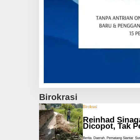
Birokrasi
Birokrasi
Reinhad Sinag
Dicopot, Tak P
Berita
,
Daerah
,
Pematang Siantar
,
Sum