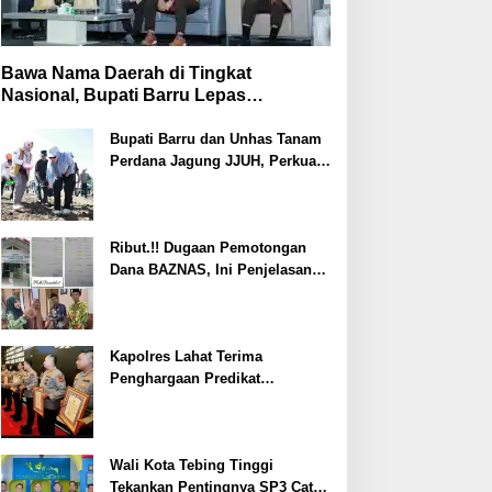
Bawa Nama Daerah di Tingkat
Nasional, Bupati Barru Lepas
Kontingen Jambore Nasional XII
Bupati Barru dan Unhas Tanam
Perdana Jagung JJUH, Perkuat
Ketahanan Pangan dan
Kesejahteraan Petani
Ribut.!! Dugaan Pemotongan
Dana BAZNAS, Ini Penjelasan
Ketua BAZNAS Lahat
Kapolres Lahat Terima
Penghargaan Predikat
Pelayanan Prima dari Polda
Sumsel Tahun 2026
Wali Kota Tebing Tinggi
Tekankan Pentingnya SP3 Catin