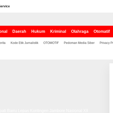
Service
onal
Daerah
Hukum
Kriminal
Olahraga
Otomatif
erita
Kode Etik Jurnalistik
OTOMOTIF
Pedoman Media Siber
Privacy P
ati Barru Lepas Kontingen Jambore Nasional XII