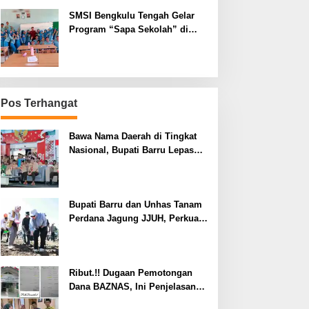
SMSI Bengkulu Tengah Gelar
Program “Sapa Sekolah” di
SMAN 1 Bengkulu Tengah
Pos Terhangat
Bawa Nama Daerah di Tingkat
Nasional, Bupati Barru Lepas
Kontingen Jambore Nasional XII
Bupati Barru dan Unhas Tanam
Perdana Jagung JJUH, Perkuat
Ketahanan Pangan dan
Kesejahteraan Petani
Ribut.!! Dugaan Pemotongan
Dana BAZNAS, Ini Penjelasan
Ketua BAZNAS Lahat