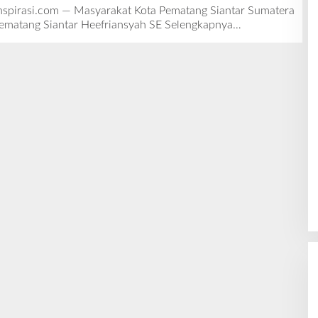
L
Inspirasi.com — Masyarakat Kota Pematang Siantar Sumatera
E
Pematang Siantar Heefriansyah SE
Selengkapnya…
H
R
E
D
A
K
S
I