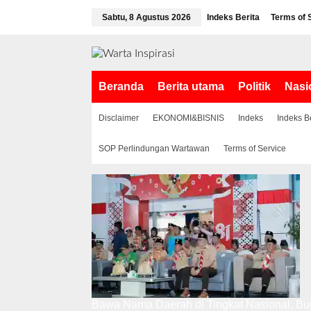
L
Sabtu, 8 Agustus 2026
Indeks Berita
Terms of 
e
w
a
t
i
Beranda
Berita utama
Politik
Nasi
k
e
k
Disclaimer
EKONOMI&BISNIS
Indeks
Indeks B
o
n
SOP Perlindungan Wartawan
Terms of Service
t
e
n
Bawa Nama Daerah di Tingkat Nasional, Bup