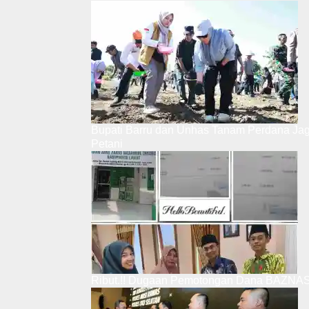
Bupati Barru dan Unhas Tanam Perdana Ja
Petani
Ribut.!! Dugaan Pemotongan Dana BAZNAS,