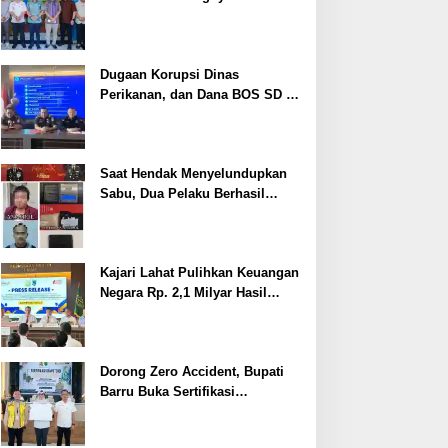
Cegah Stunting
Dugaan Korupsi Dinas
Perikanan, dan Dana BOS SD –
SMP Tahun 2025 – 2026 Terus
Dipertajam Kajari Lahat
Saat Hendak Menyelundupkan
Sabu, Dua Pelaku Berhasil
Ditangkap
Kajari Lahat Pulihkan Keuangan
Negara Rp. 2,1 Milyar Hasil
Temuan BPK RI
Dorong Zero Accident, Bupati
Barru Buka Sertifikasi
Supervisor K3 Konstruksi