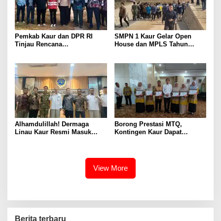
Pemkab Kaur dan DPR RI
SMPN 1 Kaur Gelar Open
Tinjau Rencana
House dan MPLS Tahun
Pembangunan Jembatan
Ajaran 2026/2027, Dihadiri
Timbang di Maje
Pejabat Pusat dan Daerah
Alhamdulillah! Dermaga
Borong Prestasi MTQ,
Linau Kaur Resmi Masuk
Kontingen Kaur Dapat
Tahap Pembangunan, Target
Apresiasi dan Reward dari
Mulai 2027
Bupati
View More
Berita terbaru