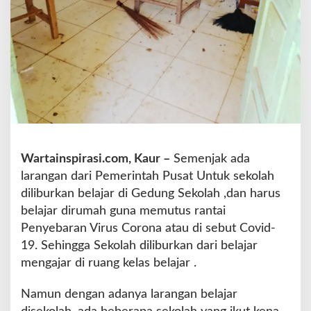
a
,
B
a
n
g
u
n
a
n
S
Wartainspirasi.com, Kaur –
Semenjak ada
e
larangan dari Pemerintah Pusat Untuk sekolah
k
o
diliburkan belajar di Gedung Sekolah ,dan harus
l
belajar dirumah guna memutus rantai
a
Penyebaran Virus Corona atau di sebut Covid-
h
19. Sehingga Sekolah diliburkan dari belajar
T
e
mengajar di ruang kelas belajar .
r
b
Namun dengan adanya larangan belajar
a