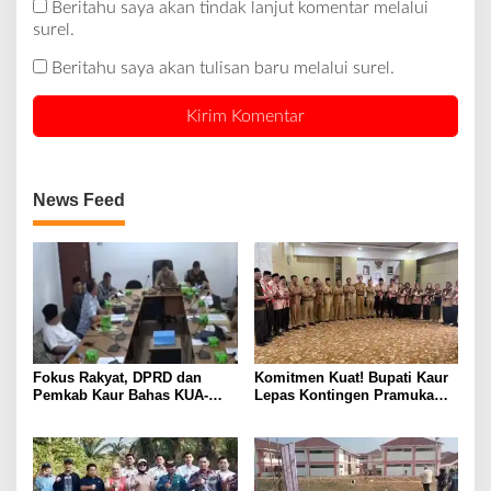
Beritahu saya akan tindak lanjut komentar melalui
surel.
Beritahu saya akan tulisan baru melalui surel.
News Feed
Fokus Rakyat, DPRD dan
Komitmen Kuat! Bupati Kaur
Pemkab Kaur Bahas KUA-
Lepas Kontingen Pramuka
PPAS 2027
Kaur ke Jamnas XII Cibubur
2026