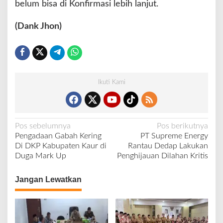
belum bisa di Konfirmasi lebih lanjut.
(Dank Jhon)
Ikuti Kami
N
Pos sebelumnya
Pos berikutnya
Pengadaan Gabah Kering
PT Supreme Energy
a
Di DKP Kabupaten Kaur di
Rantau Dedap Lakukan
v
Duga Mark Up
Penghijauan Dilahan Kritis
i
Jangan Lewatkan
g
a
s