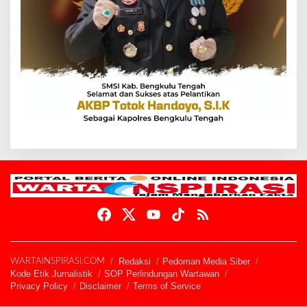
Redaksi
Pedoman Media Siber
WARTAINSPIRASI.COM
Kode Etik Jurnalistik
SOP Perlindungan Wartawan
Privacy Policy
Disclaimer
Terms of Service