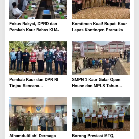
i
p
o
Fokus Rakyat, DPRD dan
Komitmen Kuat! Bupati Kaur
s
Pemkab Kaur Bahas KUA-
Lepas Kontingen Pramuka
PPAS 2027
Kaur ke Jamnas XII Cibubur
2026
Pemkab Kaur dan DPR RI
SMPN 1 Kaur Gelar Open
Tinjau Rencana
House dan MPLS Tahun
Pembangunan Jembatan
Ajaran 2026/2027, Dihadiri
Timbang di Maje
Pejabat Pusat dan Daerah
Alhamdulillah! Dermaga
Borong Prestasi MTQ,