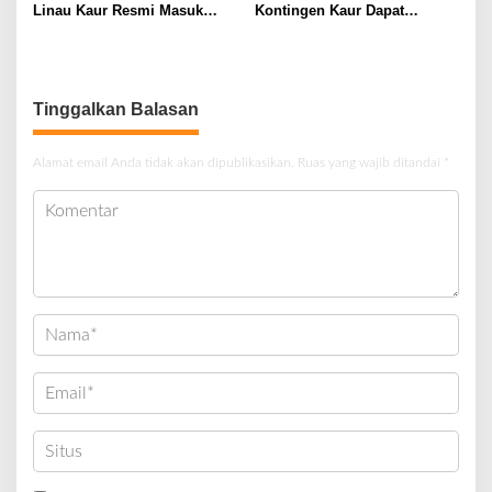
Linau Kaur Resmi Masuk
Kontingen Kaur Dapat
Tahap Pembangunan, Target
Apresiasi dan Reward dari
Mulai 2027
Bupati
Tinggalkan Balasan
Alamat email Anda tidak akan dipublikasikan.
Ruas yang wajib ditandai
*