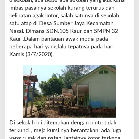
disekolah, ada beberapa sekolah yang ikut kena
n
imbas pasalnya sekolah kurang terurus dan
g
k
kelihatan agak kotor, salah satunya di sekolah
a
satu atap di Desa Sumber Jaya Kecamatan
l
Nasal. Dimana SDN.105 Kaur dan SMPN 32
a
Kaur .Dalam pantauan awak media pada
i
beberapa hari yang lalu tepatnya pada hari
Kamis (3/7/2020).
Di sekolah ini ditemukan dengan pintu tidak
terkunci , meja kursi nya berantakan, ada juga
yang rusak dan patah ,lantainya kotor terkena