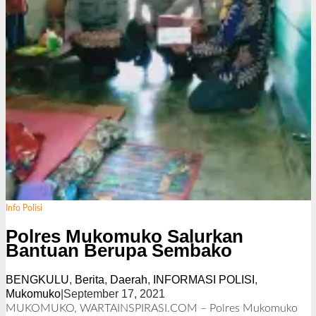
Info Polisi
Polres Mukomuko Salurkan
Bantuan Berupa Sembako
BENGKULU
,
Berita
,
Daerah
,
INFORMASI POLISI
,
Mukomuko
|
September 17, 2021
o
l
MUKOMUKO, WARTAINSPIRASI.COM – Polres Mukomuko