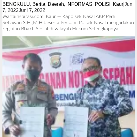
BENGKULU
,
Berita
,
Daerah
,
INFORMASI POLISI
,
Kaur
|
Juni
7, 2022
Juni 7, 2022
o
l
Wartainspirasi.com, Kaur — Kapolsek Nasal AKP Pedi
e
Setiawan S.H.,M.H beserta Personil Polsek Nasal mengadakan
h
kegiatan Bhakti Sosial di wilayah Hukum
Selengkapnya…
R
e
d
a
k
s
i