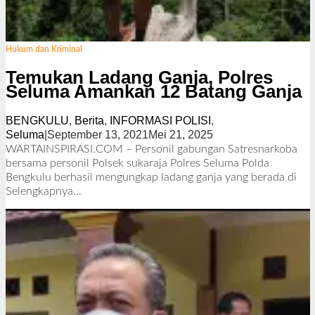
Hukum dan Kriminal
Temukan Ladang Ganja, Polres
Seluma Amankan 12 Batang Ganja
BENGKULU
,
Berita
,
INFORMASI POLISI
,
Seluma
|
September 13, 2021
Mei 21, 2025
o
l
WARTAINSPIRASI.COM – Personil gabungan Satresnarkoba
e
bersama personil Polsek sukaraja Polres Seluma Polda
h
Bengkulu berhasil mengungkap ladang ganja yang berada di
R
Selengkapnya…
e
d
a
k
s
i