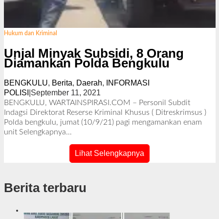
Hukum dan Kriminal
Unjal Minyak Subsidi, 8 Orang
Diamankan Polda Bengkulu
BENGKULU
,
Berita
,
Daerah
,
INFORMASI
POLISI
|
September 11, 2021
o
l
BENGKULU, WARTAINSPIRASI.COM – Personil Subdit
e
Indagsi Direktorat Reserse Kriminal Khusus ( Ditreskrimsus )
h
Polda bengkulu, jumat (10/9/21) pagi mengamankan enam
R
unit
Selengkapnya…
e
d
Lihat Selengkapnya
a
k
s
Berita terbaru
i