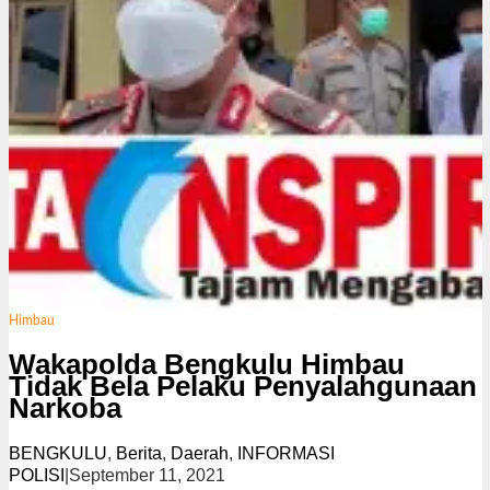
Himbau
Wakapolda Bengkulu Himbau
Tidak Bela Pelaku Penyalahgunaan
Narkoba
BENGKULU
,
Berita
,
Daerah
,
INFORMASI
POLISI
|
September 11, 2021
o