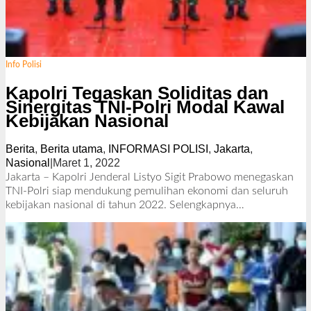
Info Polisi
Kapolri Tegaskan Soliditas dan
Sinergitas TNI-Polri Modal Kawal
Kebijakan Nasional
Berita
,
Berita utama
,
INFORMASI POLISI
,
Jakarta
,
Nasional
|
Maret 1, 2022
o
l
Jakarta – Kapolri Jenderal Listyo Sigit Prabowo menegaskan
e
TNI-Polri siap mendukung pemulihan ekonomi dan seluruh
h
kebijakan nasional di tahun 2022.
Selengkapnya…
R
e
d
a
k
s
i