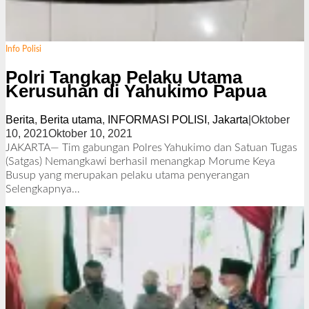
Info Polisi
Polri Tangkap Pelaku Utama
Kerusuhan di Yahukimo Papua
Berita
,
Berita utama
,
INFORMASI POLISI
,
Jakarta
|
Oktober
10, 2021
Oktober 10, 2021
o
l
JAKARTA— Tim gabungan Polres Yahukimo dan Satuan Tugas
e
(Satgas) Nemangkawi berhasil menangkap Morume Keya
h
Busup yang merupakan pelaku utama penyerangan
R
Selengkapnya…
e
d
a
k
s
i