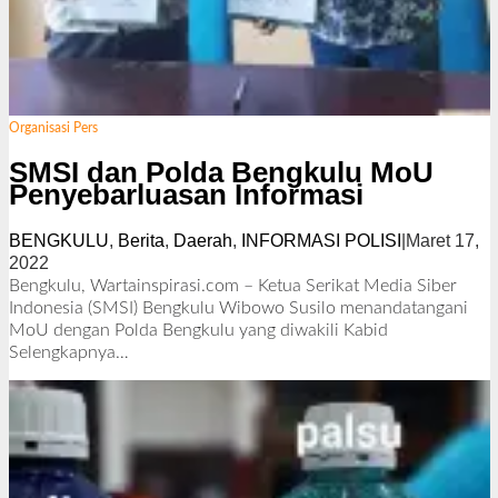
Organisasi Pers
SMSI dan Polda Bengkulu MoU
Penyebarluasan Informasi
BENGKULU
,
Berita
,
Daerah
,
INFORMASI POLISI
|
Maret 17,
2022
o
l
Bengkulu, Wartainspirasi.com – Ketua Serikat Media Siber
e
Indonesia (SMSI) Bengkulu Wibowo Susilo menandatangani
h
MoU dengan Polda Bengkulu yang diwakili Kabid
R
Selengkapnya…
e
d
a
k
s
i