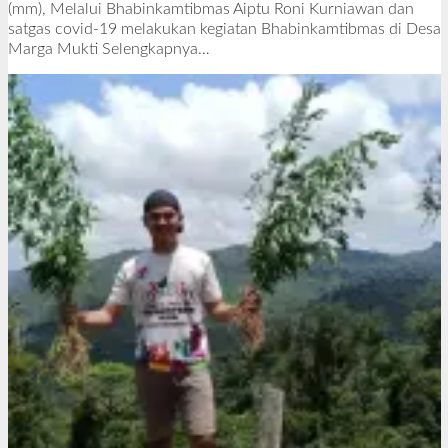
e
(mm), Melalui Bhabinkamtibmas Aiptu Roni Kurniawan dan
h
satgas covid-19 melakukan kegiatan Bhabinkamtibmas di Desa
R
Marga Mukti
Selengkapnya…
e
d
a
k
s
i