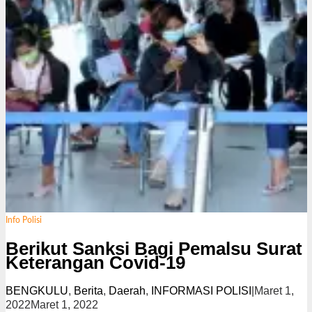
Info Polisi
Berikut Sanksi Bagi Pemalsu Surat
Keterangan Covid-19
BENGKULU
,
Berita
,
Daerah
,
INFORMASI POLISI
|
Maret 1,
2022
Maret 1, 2022
o