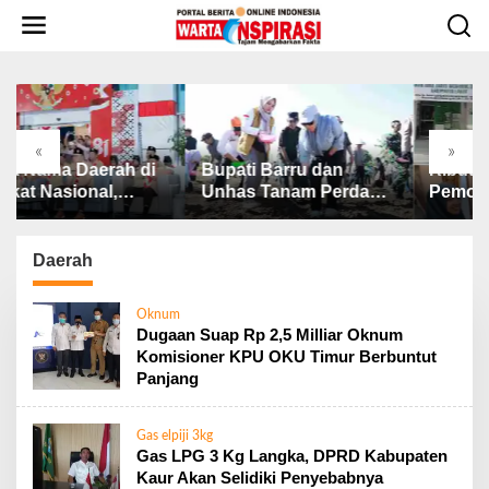
L
e
w
a
t
i
k
«
»
e
Bupati Barru dan
Ribut.!! Dugaan
K
k
Unhas Tanam Perdana
Pemotongan Dana
P
o
Jagung JJUH, Perkuat
BAZNAS, Ini
P
n
Ketahanan Pangan dan
Penjelasan Ketua
P
t
Kesejahteraan Petani
BAZNAS Lahat
2
Daerah
e
n
Oknum
Dugaan Suap Rp 2,5 Milliar Oknum
Komisioner KPU OKU Timur Berbuntut
Panjang
Gas elpiji 3kg
Gas LPG 3 Kg Langka, DPRD Kabupaten
Kaur Akan Selidiki Penyebabnya