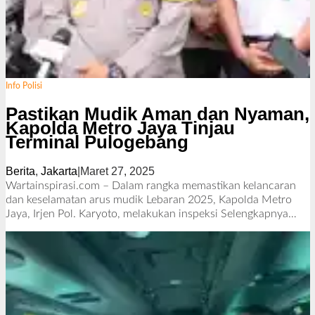
Info Polisi
Pastikan Mudik Aman dan Nyaman,
Kapolda Metro Jaya Tinjau
Terminal Pulogebang
Berita
,
Jakarta
|
Maret 27, 2025
o
l
Wartainspirasi.com – Dalam rangka memastikan kelancaran
e
dan keselamatan arus mudik Lebaran 2025, Kapolda Metro
h
Jaya, Irjen Pol. Karyoto, melakukan inspeksi
Selengkapnya…
R
e
d
a
k
s
i