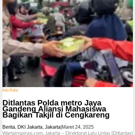
Info Polisi
Ditlantas Polda metro Jaya
Gandeng Aliansi Mahasiswa
Bagikan Takjil di Cengkareng
Berita
,
DKI Jakarta
,
Jakarta
|
Maret 24, 2025
o
l
Wartainspirasi.com, Jakarta – Direktorat Lalu Lintas (Ditlantas)