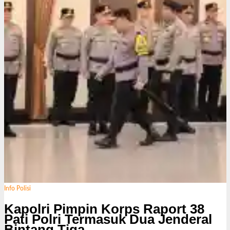
i
Info Polisi
Kapolri Pimpin Korps Raport 38
Pati Polri Termasuk Dua Jenderal
Bintang Tiga