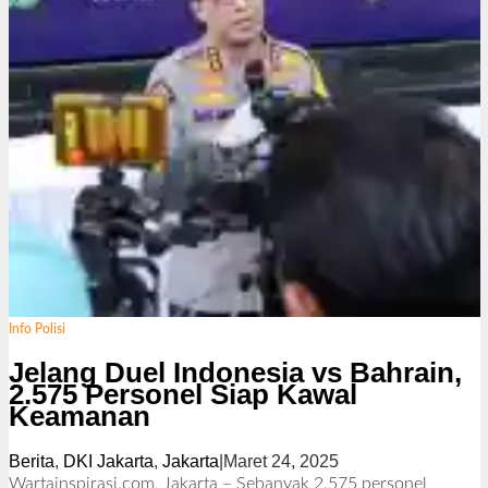
Info Polisi
Jelang Duel Indonesia vs Bahrain,
2.575 Personel Siap Kawal
Keamanan
Berita
,
DKI Jakarta
,
Jakarta
|
Maret 24, 2025
o
l
Wartainspirasi.com, Jakarta – Sebanyak 2.575 personel