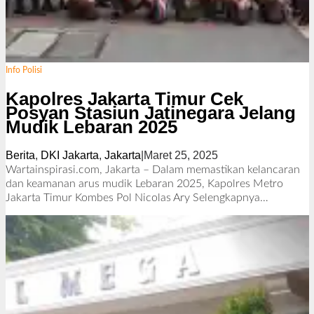
Info Polisi
Kapolres Jakarta Timur Cek
Posyan Stasiun Jatinegara Jelang
Mudik Lebaran 2025
Berita
,
DKI Jakarta
,
Jakarta
|
Maret 25, 2025
o
l
Wartainspirasi.com, Jakarta – Dalam memastikan kelancaran
e
dan keamanan arus mudik Lebaran 2025, Kapolres Metro
h
Jakarta Timur Kombes Pol Nicolas Ary
Selengkapnya…
R
e
d
a
k
s
i