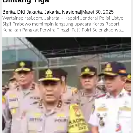
Berita
,
DKI Jakarta
,
Jakarta
,
Nasional
|
Maret 30, 2025
o
l
Wartainspirasi.com, Jakarta – Kapolri Jenderal Polisi Listyo
e
Sigit Prabowo memimpin langsung upacara Korps Raport
h
Kenaikan Pangkat Perwira Tinggi (Pati) Polri
Selengkapnya…
R
e
d
a
k
s
i