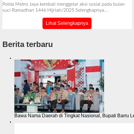
e
Polda Metro Jaya kembali menggelar aksi sosial pada bulan
h
suci Ramadhan 1446 Hijriah/2025
Selengkapnya…
R
e
Lihat Selengkapnya
d
a
k
Berita terbaru
s
i
Bawa Nama Daerah di Tingkat Nasional, Bupati Barru L