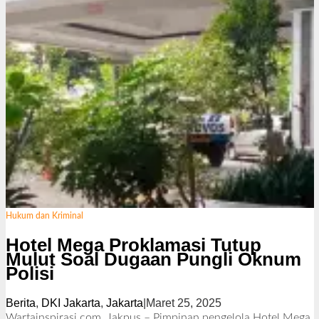
Hukum dan Kriminal
Hotel Mega Proklamasi Tutup
Mulut Soal Dugaan Pungli Oknum
Polisi
Berita
,
DKI Jakarta
,
Jakarta
|
Maret 25, 2025
o
l
Wartainspirasi.com, Jakpus – Pimpinan pengelola Hotel Mega