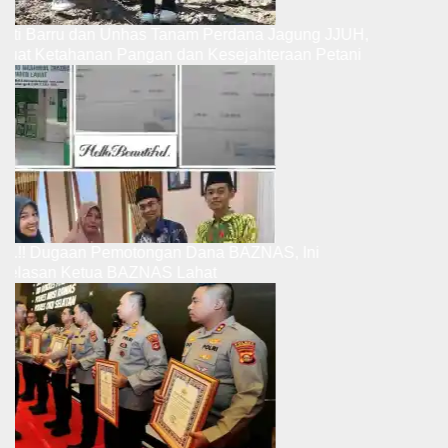
Bupati Barru dan Unhas Tanam Perdana Jagung JJUH,
Perkuat Ketahanan Pangan dan Kesejahteraan Petani
Ribut.!! Dugaan Pemotongan Dana BAZNAS, Ini
Penjelasan Ketua BAZNAS Lahat