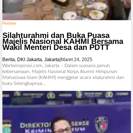
Peristiwa
Silahturahmi dan Buka Puasa
Majelis Nasional KAHMI Bersama
Wakil Menteri Desa dan PDTT
Berita
,
DKI Jakarta
,
Jakarta
|
Maret 24, 2025
o
l
Wartainspirasi.com, Jakarta – Dalam suasana penuh
e
kebersamaan, Majelis Nasional Korps Alumni Himpunan
h
Mahasiswa Islam (KAHMI) menggelar acara silaturahmi dan
R
buka
Selengkapnya…
e
d
a
k
s
i