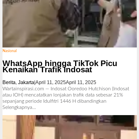
Nasional
WhatsApp hingga TikTok Picu
Kenaikan Trafik Indosat
Berita
,
Jakarta
|
April 11, 2025
April 11, 2025
o
l
Wartainspirasi.com — Indosat Ooredoo Hutchison (Indosat
e
atau IOH) mencatatkan lonjakan trafik data sebesar 21%
h
sepanjang periode Idulfitri 1446 H dibandingkan
R
Selengkapnya…
e
d
a
k
s