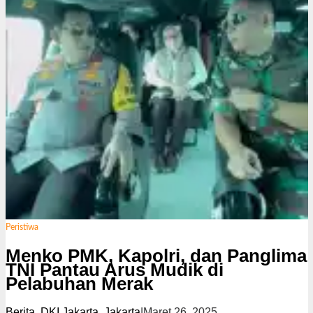
Peristiwa
Menko PMK, Kapolri, dan Panglima
TNI Pantau Arus Mudik di
Pelabuhan Merak
Berita
,
DKI Jakarta
,
Jakarta
|
Maret 26, 2025
o