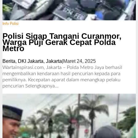
Info Polisi
Polisi Sigap Tangani Curanmor,
Warga Puji Gerak Cepat Polda
Metro
Berita
,
DKI Jakarta
,
Jakarta
|
Maret 24, 2025
o
l
Wartainspirasi.com, Jakarta – Polda Metro Jaya berhasil
e
mengembalikan kendaraan hasil pencurian kepada para
h
pemiliknya. Kecepatan aparat dalam menangkap pelaku
R
pencurian
Selengkapnya…
e
d
a
k
s
i