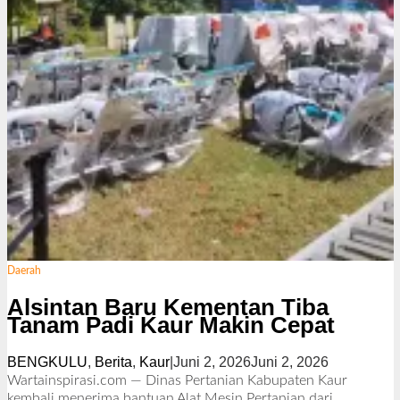
n
Daerah
Alsintan Baru Kementan Tiba
Tanam Padi Kaur Makin Cepat
BENGKULU
,
Berita
,
Kaur
|
Juni 2, 2026
Juni 2, 2026
o
l
Wartainspirasi.com — Dinas Pertanian Kabupaten Kaur
e
kembali menerima bantuan Alat Mesin Pertanian dari