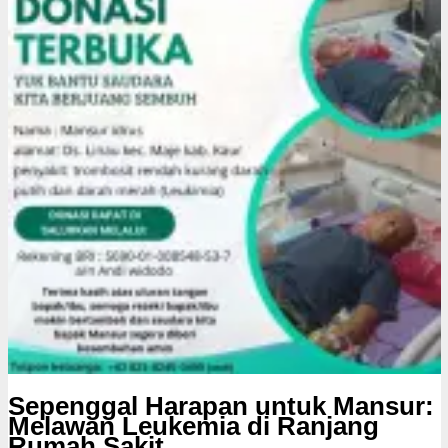
s
i
Sepenggal Harapan untuk Mansur:
Melawan Leukemia di Ranjang
Rumah Sakit