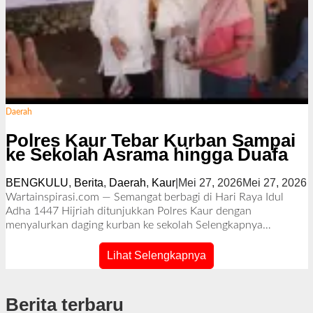
Daerah
Polres Kaur Tebar Kurban Sampai
ke Sekolah Asrama hingga Duafa
BENGKULU
,
Berita
,
Daerah
,
Kaur
|
Mei 27, 2026
Mei 27, 2026
o
l
Wartainspirasi.com — Semangat berbagi di Hari Raya Idul
e
Adha 1447 Hijriah ditunjukkan Polres Kaur dengan
h
menyalurkan daging kurban ke sekolah
Selengkapnya…
i
Lihat Selengkapnya
a
r
Berita terbaru
J