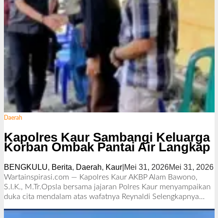
Daerah
Kapolres Kaur Sambangi Keluarga
Korban Ombak Pantai Air Langkap
BENGKULU
,
Berita
,
Daerah
,
Kaur
|
Mei 31, 2026
Mei 31, 2026
o
l
Wartainspirasi.com — Kapolres Kaur AKBP Alam Bawono,
e
S.I.K., M.Tr.Opsla bersama jajaran Polres Kaur menyampaikan
h
duka cita mendalam atas wafatnya Reynaldi
Selengkapnya…
i