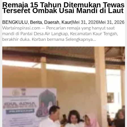
Remaja 15 Tahun Ditemukan Tewas
Terseret Ombak Usai Mandi di Laut
BENGKULU
,
Berita
,
Daerah
,
Kaur
|
Mei 31, 2026
Mei 31, 2026
o
l
Wartainspirasi.com — Pencarian remaja yang hanyut saat
e
mandi di Pantai Desa Air Langkap, Kecamatan Kaur Tengah,
h
berakhir duka. Korban bernama
Selengkapnya…
i
a
r
J
h
o
n