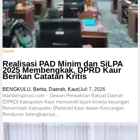
Daerah
Realisasi PAD Minim dan SiLPA
2025 Membengkak, DPRD Kaur
Berikan Catatan Kritis
BENGKULU
,
Berita
,
Daerah
,
Kaur
|
Juli 7, 2026
o
l
Wartainspirasi.com – Dewan Perwakilan Rakyat Daerah
e
(DPRD) Kabupaten Kaur menyoroti tajam kinerja keuangan
h
Pemerintah Kabupaten (Pemkab) Kaur dalam Rancangan
R
Peraturan
Selengkapnya…
e
d
a
k