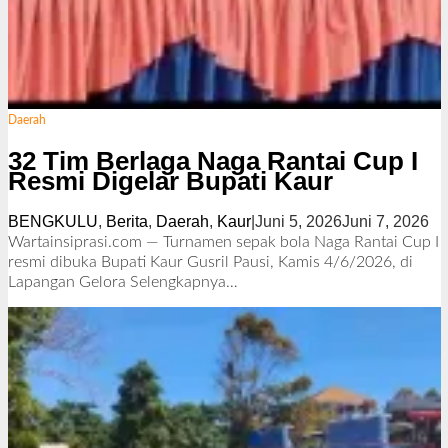
Daerah
32 Tim Berlaga Naga Rantai Cup I
Resmi Digelar Bupati Kaur
BENGKULU
,
Berita
,
Daerah
,
Kaur
|
Juni 5, 2026
Juni 7, 2026
o
l
Wartainsiprasi.com — Turnamen sepak bola Naga Rantai Cup I
e
resmi dibuka Bupati Kaur Gusril Pausi, Kamis 4/6/2026, di
h
Lapangan Gelora
Selengkapnya…
S
i
m
a
r
J
h
o