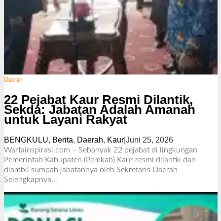
Daerah
22 Pejabat Kaur Resmi Dilantik,
Sekda: Jabatan Adalah Amanah
untuk Layani Rakyat
BENGKULU
,
Berita
,
Daerah
,
Kaur
|
Juni 25, 2026
o
l
Wartainspirasi.com – Sebanyak 22 pejabat di lingkungan
e
Pemerintah Kabupaten (Pemkab) Kaur resmi dilantik dan
h
diambil sumpah jabatannya oleh Sekretaris Daerah
R
Selengkapnya…
e
d
a
k