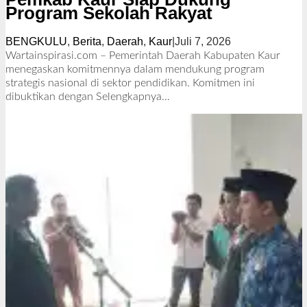
Program Sekolah Rakyat
BENGKULU
,
Berita
,
Daerah
,
Kaur
|
Juli 7, 2026
o
l
Wartainspirasi.com – Pemerintah Daerah Kabupaten Kaur
e
menegaskan komitmennya dalam mendukung program
h
strategis nasional di sektor pendidikan. Komitmen ini
R
dibuktikan dengan
Selengkapnya…
e
d
a
k
s
i