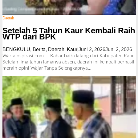
Daerah
Setelah 5 Tahun Kaur Kembali Raih
WTP dari BPK
BENGKULU
,
Berita
,
Daerah
,
Kaur
|
Juni 2, 2026
Juni 2, 2026
o
l
Wartainspirasi.com — Kabar baik datang dari Kabupaten Kaur.
e
Setelah lima tahun lamanya absen, daerah ini kembali berhasil
h
meraih opini Wajar Tanpa
Selengkapnya…
S
i
m
a
r
J
h
o
n