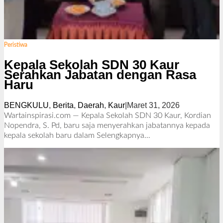
Peristiwa
Kepala Sekolah SDN 30 Kaur
Serahkan Jabatan dengan Rasa
Haru
BENGKULU
,
Berita
,
Daerah
,
Kaur
|
Maret 31, 2026
o
l
Wartainspirasi.com — Kepala Sekolah SDN 30 Kaur, Kordian
e
Nopendra, S. Pd, baru saja menyerahkan jabatannya kepada
h
kepala sekolah baru dalam
Selengkapnya…
R
e
d
a
k
s
i