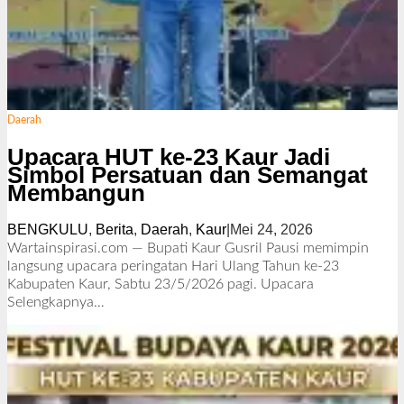
Daerah
Upacara HUT ke-23 Kaur Jadi
Simbol Persatuan dan Semangat
Membangun
BENGKULU
,
Berita
,
Daerah
,
Kaur
|
Mei 24, 2026
o
l
Wartainspirasi.com — Bupati Kaur Gusril Pausi memimpin
e
langsung upacara peringatan Hari Ulang Tahun ke-23
h
Kabupaten Kaur, Sabtu 23/5/2026 pagi. Upacara
R
Selengkapnya…
e
d
a
k
s