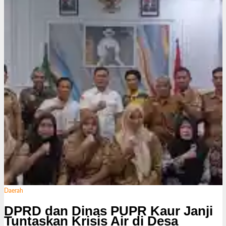
k
s
i
Daerah
DPRD dan Dinas PUPR Kaur Janji
Tuntaskan Krisis Air di Desa