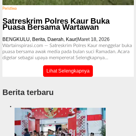
Peristiwa
Satreskrim Polres Kaur Buka
Puasa Bersama Wartawan
BENGKULU
,
Berita
,
Daerah
,
Kaur
|
Maret 18, 2026
o
l
Wartainspirasi.com — Satreskrim Polres Kaur menggelar buka
e
puasa bersama awak media pada bulan suci Ramadan. Acara
h
digelar sebagai upaya mempererat
Selengkapnya…
R
e
Lihat Selengkapnya
d
a
k
Berita terbaru
s
i