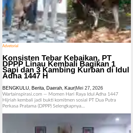
Advetorial
Konsisten Tebar Kebaikan, PT
DPPP Linau Kembali Bagikan 1
Sapi dan 3 Kambing Kurban di Idul
Adha 1447 H
BENGKULU
,
Berita
,
Daerah
,
Kaur
|
Mei 27, 2026
o
l
Wartainspirasi.com — Momen Hari Raya Idul Adha 1447
e
Hijriah kembali jadi bukti komitmen sosial PT Dua Putra
h
Perkasa Pratama (DPPP)
Selengkapnya…
R
e
d
a