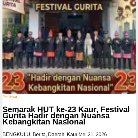
Peristiwa
Semarak HUT ke-23 Kaur, Festival
Gurita Hadir dengan Nuansa
Kebangkitan Nasional
BENGKULU
,
Berita
,
Daerah
,
Kaur
|
Mei 21, 2026
o