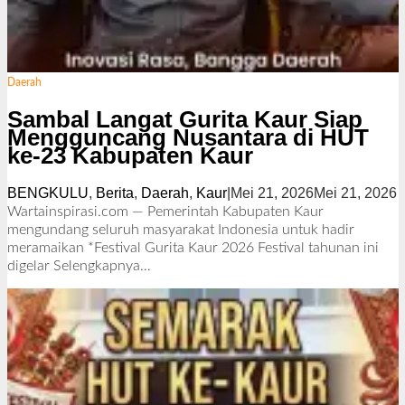
Daerah
Sambal Langat Gurita Kaur Siap
Mengguncang Nusantara di HUT
ke-23 Kabupaten Kaur
BENGKULU
,
Berita
,
Daerah
,
Kaur
|
Mei 21, 2026
Mei 21, 2026
o
l
Wartainspirasi.com — Pemerintah Kabupaten Kaur
e
mengundang seluruh masyarakat Indonesia untuk hadir
h
meramaikan *Festival Gurita Kaur 2026 Festival tahunan ini
digelar
Selengkapnya…
e
d
a
k
s
i