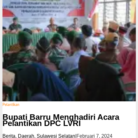
Pelantikan
Bupati Barru Menghadiri Acara
Pelantikan DPC LVRI
Berita
,
Daerah
,
Sulawesi Selatan
|
Februari 7, 2024
o