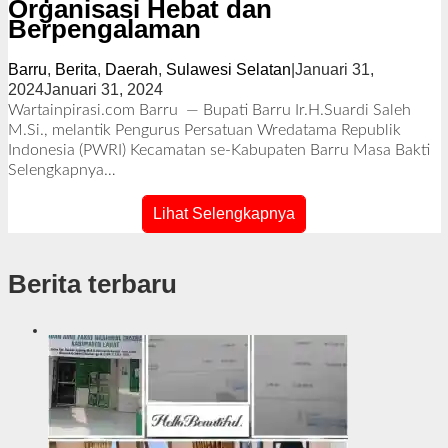
Organisasi Hebat dan
Berpengalaman
Barru
,
Berita
,
Daerah
,
Sulawesi Selatan
|
Januari 31,
2024
Januari 31, 2024
o
l
Wartainpirasi.com Barru — Bupati Barru Ir.H.Suardi Saleh
e
M.Si., melantik Pengurus Persatuan Wredatama Republik
h
Indonesia (PWRI) Kecamatan se-Kabupaten Barru Masa Bakti
R
Selengkapnya…
e
d
Lihat Selengkapnya
a
k
s
Berita terbaru
i