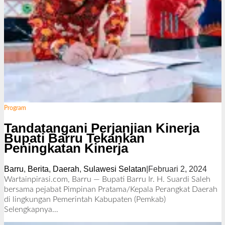
Program
Tandatangani Perjanjian Kinerja
Bupati Barru Tekankan
Peningkatan Kinerja
Barru
,
Berita
,
Daerah
,
Sulawesi Selatan
|
Februari 2, 2024
o
l
Wartainpirasi.com, Barru — Bupati Barru Ir. H. Suardi Saleh
e
bersama pejabat Pimpinan Pratama/Kepala Perangkat Daerah
h
di lingkungan Pemerintah Kabupaten (Pemkab)
R
Selengkapnya…
e