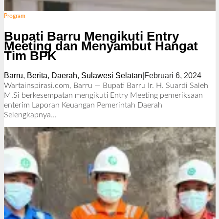
Program
Bupati Barru Mengikuti Entry
Meeting dan Menyambut Hangat
Tim BPK
Barru
,
Berita
,
Daerah
,
Sulawesi Selatan
|
Februari 6, 2024
o
l
Wartainspirasi.com, Barru — Bupati Barru Ir. H. Suardi Saleh
e
M.Si berkesempatan mengikuti Entry Meeting pemeriksaan
h
enterim Laporan Keuangan Pemerintah Daerah
R
Selengkapnya…
e
d
a
k
s
i