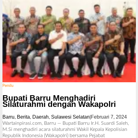
Pemilu
Bupati Barru Menghadiri
Silaturahmi dengan Wakapolri
Barru
,
Berita
,
Daerah
,
Sulawesi Selatan
|
Februari 7, 2024
o
l
Wartainpirasi.com, Barru — Bupati Barru Ir.H. Suardi Saleh,
e
M.Si menghadiri acara silaturahmi Wakil Kepala Kepolisian
h
Republik Indonesia (Wakapolri) bersama Pejabat