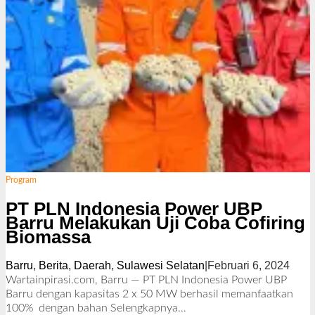
Program
PT PLN Indonesia Power UBP
Barru Melakukan Uji Coba Cofiring
Biomassa
Barru
,
Berita
,
Daerah
,
Sulawesi Selatan
|
Februari 6, 2024
o
l
Wartainpirasi.com, Barru — PT PLN Indonesia Power UBP
e
Barru dengan kapasitas 2 x 50 MW berhasil memanfaatkan
h
100% dengan bahan
Selengkapnya…