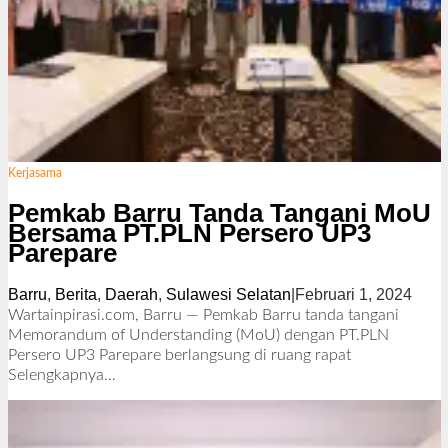
Kerjasama
Pemkab Barru Tanda Tangani MoU
Bersama PT.PLN Persero UP3
Parepare
Barru
,
Berita
,
Daerah
,
Sulawesi Selatan
|
Februari 1, 2024
o
l
Wartainpirasi.com, Barru — Pemkab Barru tanda tangani
e
Memorandum of Understanding (MoU) dengan PT.PLN
h
Persero UP3 Parepare berlangsung di ruang rapat
R
Selengkapnya…
e
d
a