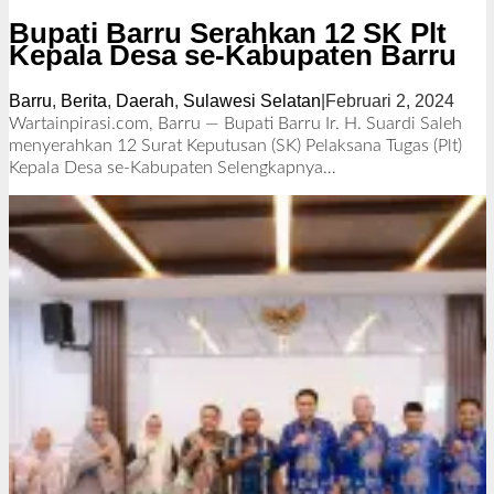
Bupati Barru Serahkan 12 SK Plt
Kepala Desa se-Kabupaten Barru
Barru
,
Berita
,
Daerah
,
Sulawesi Selatan
|
Februari 2, 2024
o
l
Wartainpirasi.com, Barru — Bupati Barru Ir. H. Suardi Saleh
e
menyerahkan 12 Surat Keputusan (SK) Pelaksana Tugas (Plt)
h
Kepala Desa se-Kabupaten
Selengkapnya…
R
e
d
a
k
s
i