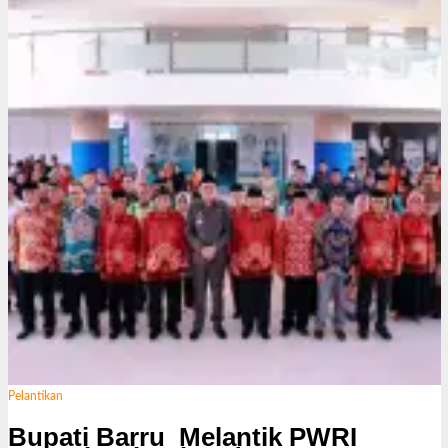
k
s
i
Pelantikan
Bupati Barru Melantik PWRI