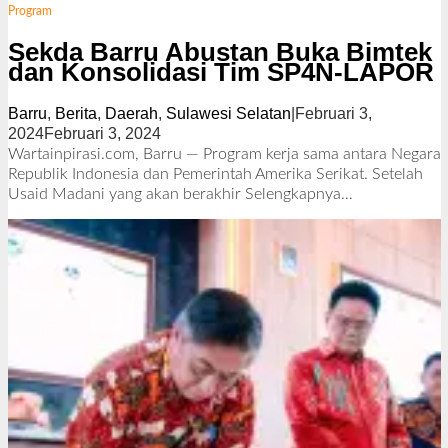
Program
Sekda Barru Abustan Buka Bimtek
dan Konsolidasi Tim SP4N-LAPOR
Barru
,
Berita
,
Daerah
,
Sulawesi Selatan
|
Februari 3,
2024
Februari 3, 2024
o
l
Wartainpirasi.com, Barru — Program kerja sama antara Negara
e
Republik Indonesia dan Pemerintah Amerika Serikat. Setelah
h
Usaid Madani yang akan berakhir
Selengkapnya…
R
e
d
a
k
s
i