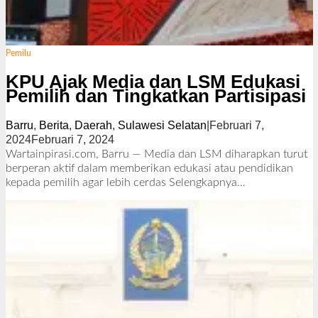
Pemilu
KPU Ajak Media dan LSM Edukasi
Pemilih dan Tingkatkan Partisipasi
Barru
,
Berita
,
Daerah
,
Sulawesi Selatan
|
Februari 7,
2024
Februari 7, 2024
o
l
Wartainpirasi.com, Barru — Media dan LSM diharapkan turut
e
berperan aktif dalam memberikan edukasi atau pendidikan
h
kepada pemilih agar lebih cerdas
Selengkapnya…
R
e
d
a
k
s
i