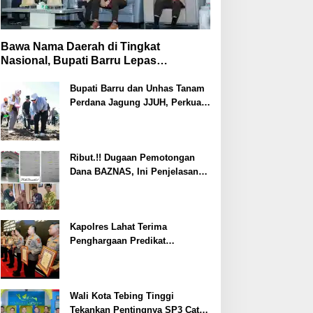
Bawa Nama Daerah di Tingkat
Nasional, Bupati Barru Lepas
Kontingen Jambore Nasional XII
Bupati Barru dan Unhas Tanam
Perdana Jagung JJUH, Perkuat
Ketahanan Pangan dan
Kesejahteraan Petani
Ribut.!! Dugaan Pemotongan
Dana BAZNAS, Ini Penjelasan
Ketua BAZNAS Lahat
Kapolres Lahat Terima
Penghargaan Predikat
Pelayanan Prima dari Polda
Sumsel Tahun 2026
Wali Kota Tebing Tinggi
Tekankan Pentingnya SP3 Catin