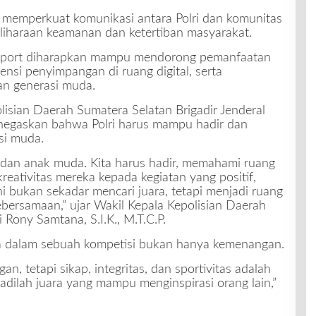
a memperkuat komunikasi antara Polri dan komunitas
meliharaan keamanan dan ketertiban masyarakat.
E-Sport diharapkan mampu mendorong pemanfaatan
ensi penyimpangan di ruang digital, serta
an generasi muda.
isian Daerah Sumatera Selatan Brigadir Jenderal
 menegaskan bahwa Polri harus mampu hadir dan
i muda.
 Z dan anak muda. Kita harus hadir, memahami ruang
eativitas mereka kepada kegiatan yang positif,
 bukan sekadar mencari juara, tetapi menjadi ruang
kebersamaan,” ujar Wakil Kepala Kepolisian Daerah
i Rony Samtana, S.I.K., M.T.C.P.
ma dalam sebuah kompetisi bukan hanya kemenangan.
, tetapi sikap, integritas, dan sportivitas adalah
adilah juara yang mampu menginspirasi orang lain,”