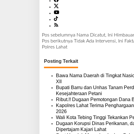
Pos sebelumnya
Nama Dicatut, Ini Himbauan 
N
Pos berikutnya
Tidak Ada Intervensi, Ini Fa
a
Polres Lahat
v
i
Posting Terkait
g
a
s
Bawa Nama Daerah di Tingkat Nasio
i
XII
p
Bupati Barru dan Unhas Tanam Per
o
Kesejahteraan Petani
s
Ribut.!! Dugaan Pemotongan Dana 
Kapolres Lahat Terima Penghargaan
2026
Wali Kota Tebing Tinggi Tekankan P
Dugaan Korupsi Dinas Perikanan, 
Dipertajam Kajari Lahat