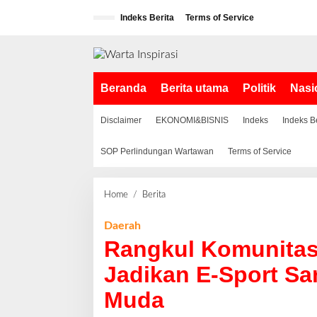
L
Indeks Berita
Terms of Service
e
w
a
t
i
Beranda
Berita utama
Politik
Nasi
k
e
k
Disclaimer
EKONOMI&BISNIS
Indeks
Indeks B
o
n
SOP Perlindungan Wartawan
Terms of Service
t
e
n
Home
/
Berita
R
a
n
Daerah
g
Rangkul Komunitas 
k
u
Jadikan E-Sport S
l
Muda
K
o