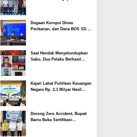
Cegah Stunting
Dugaan Korupsi Dinas
Perikanan, dan Dana BOS SD –
SMP Tahun 2025 – 2026 Terus
Dipertajam Kajari Lahat
Saat Hendak Menyelundupkan
Sabu, Dua Pelaku Berhasil
Ditangkap
Kajari Lahat Pulihkan Keuangan
Negara Rp. 2,1 Milyar Hasil
Temuan BPK RI
Dorong Zero Accident, Bupati
Barru Buka Sertifikasi
Supervisor K3 Konstruksi