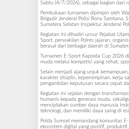
Sabtu (4/7/2026), sebagai bagian dari 
a
P
Pembukaan turnamen dipimpin oleh Waki
e
Brigadir Jenderal Polisi Rony Samtana, S
m
Sumatera Selatan Inspektur Jenderal Pol
b
i
Kegiatan ini dihadiri unsur Pejabat Uta
n
Sport, perwakilan Polres jajaran, organis
a
berasal dari berbagai daerah di Sumater
a
n
Turnamen E-Sport Kapolda Cup 2026 di
G
muda melalui kompetisi yang sehat, sport
e
Selain menjadi ajang unjuk kemampuan,
n
karakter disiplin, kepemimpinan, kerja s
e
pengambilan keputusan secara cepat da
r
a
Kegiatan ini sejalan dengan transforma
s
humanis kepada generasi muda, sekali
i
menciptakan sumber daya manusia Indo
M
teknologi, dan memiliki daya saing di era
u
d
Polda Sumsel memandang komunitas E-S
a
ekosistem digital yang positif, produkti