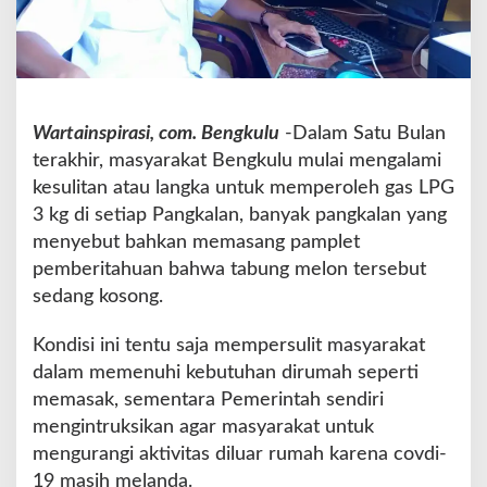
n
t
a
k
A
P
Wartainspirasi, com. Bengkulu
-Dalam Satu Bulan
H
terakhir, masyarakat Bengkulu mulai mengalami
s
kesulitan atau langka untuk memperoleh gas LPG
e
l
3 kg di setiap Pangkalan, banyak pangkalan yang
i
menyebut bahkan memasang pamplet
d
pemberitahuan bahwa tabung melon tersebut
i
sedang kosong.
k
i
P
Kondisi ini tentu saja mempersulit masyarakat
e
dalam memenuhi kebutuhan dirumah seperti
n
memasak, sementara Pemerintah sendiri
y
mengintruksikan agar masyarakat untuk
e
b
mengurangi aktivitas diluar rumah karena covdi-
a
19 masih melanda.