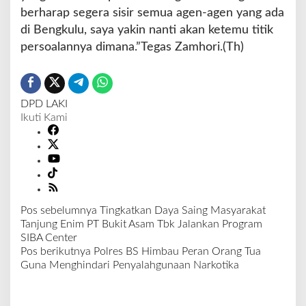
berharap segera sisir semua agen-agen yang ada
di Bengkulu, saya yakin nanti akan ketemu titik
persoalannya dimana.”Tegas Zamhori.(Th)
DPD LAKI
Ikuti Kami
Pos sebelumnya
Tingkatkan Daya Saing Masyarakat
N
Tanjung Enim PT Bukit Asam Tbk Jalankan Program
a
SIBA Center
v
Pos berikutnya
Polres BS Himbau Peran Orang Tua
i
Guna Menghindari Penyalahgunaan Narkotika
g
a