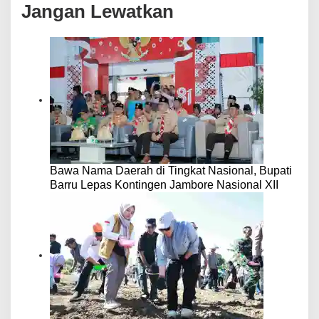
s
Jangan Lewatkan
i
p
o
s
Bawa Nama Daerah di Tingkat Nasional, Bupati
Barru Lepas Kontingen Jambore Nasional XII