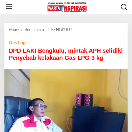
L
e
w
a
t
Home
/
Berita utama
/
BENGKULU
D
i
P
k
D
Gas Lpg
e
L
DPD LAKI Bengkulu, mintak APH selidiki
k
A
o
Penyebab kelakaan Gas LPG 3 kg
K
n
I
t
B
e
e
n
n
g
k
u
l
u
,
m
i