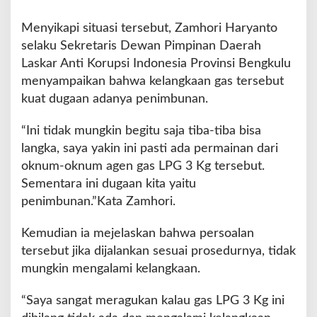
b
k
Menyikapi situasi tersebut, Zamhori Haryanto
e
selaku Sekretaris Dewan Pimpinan Daerah
l
a
Laskar Anti Korupsi Indonesia Provinsi Bengkulu
k
menyampaikan bahwa kelangkaan gas tersebut
a
kuat dugaan adanya penimbunan.
a
n
“Ini tidak mungkin begitu saja tiba-tiba bisa
G
a
langka, saya yakin ini pasti ada permainan dari
s
oknum-oknum agen gas LPG 3 Kg tersebut.
L
Sementara ini dugaan kita yaitu
P
penimbunan.”Kata Zamhori.
G
3
k
Kemudian ia mejelaskan bahwa persoalan
g
tersebut jika dijalankan sesuai prosedurnya, tidak
mungkin mengalami kelangkaan.
“Saya sangat meragukan kalau gas LPG 3 Kg ini