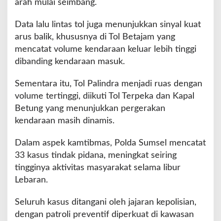
arah mulai seimbang.
a
r
Data lalu lintas tol juga menunjukkan sinyal kuat
i
arus balik, khususnya di Tol Betajam yang
K
e
mencatat volume kendaraan keluar lebih tinggi
t
dibanding kendaraan masuk.
i
g
Sementara itu, Tol Palindra menjadi ruas dengan
a
volume tertinggi, diikuti Tol Terpeka dan Kapal
L
e
Betung yang menunjukkan pergerakan
b
kendaraan masih dinamis.
a
r
Dalam aspek kamtibmas, Polda Sumsel mencatat
a
33 kasus tindak pidana, meningkat seiring
n
tingginya aktivitas masyarakat selama libur
Lebaran.
Seluruh kasus ditangani oleh jajaran kepolisian,
dengan patroli preventif diperkuat di kawasan