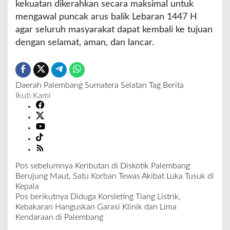
kekuatan dikerahkan secara maksimal untuk
mengawal puncak arus balik Lebaran 1447 H
agar seluruh masyarakat dapat kembali ke tujuan
dengan selamat, aman, dan lancar.
Daerah
Palembang
Sumatera Selatan
Tag Berita
Ikuti Kami
Pos sebelumnya
Keributan di Diskotik Palembang
N
Berujung Maut, Satu Korban Tewas Akibat Luka Tusuk di
a
Kepala
v
Pos berikutnya
Diduga Korsleting Tiang Listrik,
i
Kebakaran Hanguskan Garasi Klinik dan Lima
g
Kendaraan di Palembang
a