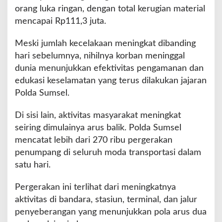
e
orang luka ringan, dengan total kerugian material
g
mencapai Rp111,3 juta.
i
a
t
Meski jumlah kecelakaan meningkat dibanding
a
hari sebelumnya, nihilnya korban meninggal
n
dunia menunjukkan efektivitas pengamanan dan
S
edukasi keselamatan yang terus dilakukan jajaran
a
t
Polda Sumsel.
g
a
Di sisi lain, aktivitas masyarakat meningkat
s
seiring dimulainya arus balik. Polda Sumsel
D
mencatat lebih dari 270 ribu pergerakan
i
g
penumpang di seluruh moda transportasi dalam
e
satu hari.
l
a
Pergerakan ini terlihat dari meningkatnya
r
aktivitas di bandara, stasiun, terminal, dan jalur
d
i
penyeberangan yang menunjukkan pola arus dua
H