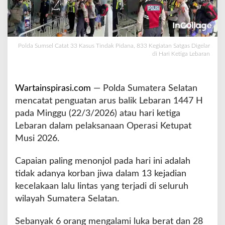
K
a
s
u
Polda Sumsel Catat 33 Kasus Tindak Pidana, 833 Kegiatan Satgas Digelar
s
di Hari Ketiga Lebaran
T
i
n
d
Wartainspirasi.com
— Polda Sumatera Selatan
a
mencatat penguatan arus balik Lebaran 1447 H
k
pada Minggu (22/3/2026) atau hari ketiga
P
Lebaran dalam pelaksanaan Operasi Ketupat
i
d
Musi 2026.
a
n
Capaian paling menonjol pada hari ini adalah
a
tidak adanya korban jiwa dalam 13 kejadian
,
kecelakaan lalu lintas yang terjadi di seluruh
8
3
wilayah Sumatera Selatan.
3
K
Sebanyak 6 orang mengalami luka berat dan 28