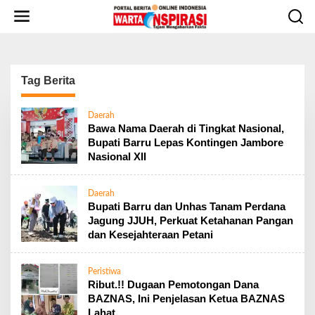
L
e
w
a
t
i
Tag Berita
k
e
Daerah
k
Bawa Nama Daerah di Tingkat Nasional,
o
Bupati Barru Lepas Kontingen Jambore
n
Nasional XII
t
e
n
Daerah
Bupati Barru dan Unhas Tanam Perdana
Jagung JJUH, Perkuat Ketahanan Pangan
dan Kesejahteraan Petani
Peristiwa
Ribut.!! Dugaan Pemotongan Dana
BAZNAS, Ini Penjelasan Ketua BAZNAS
Lahat