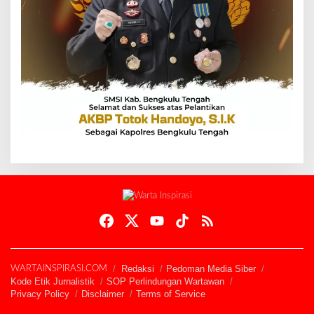
Redaksi
Pedoman Media Siber
WARTAINSPIRASI.COM
Kode Etik Jurnalistik
SOP Perlindungan Wartawan
Privacy Policy
Disclaimer
Terms of Service