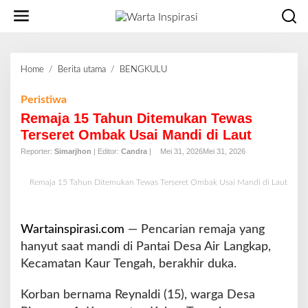
L
e
w
a
t
Home
/
Berita utama
/
BENGKULU
R
i
e
k
m
Peristiwa
e
a
Remaja 15 Tahun Ditemukan Tewas
k
j
o
Terseret Ombak Usai Mandi di Laut
a
n
Reporter:
Simarjhon
| Editor:
Candra
|
Mei 31, 2026
Mei 31, 2026
1
t
5
e
T
Remaja 15 Tahun Ditemukan Tewas Terseret Ombak Usai Mandi di Laut
n
a
h
u
Wartainspirasi.com
— Pencarian remaja yang
n
hanyut saat mandi di Pantai Desa Air Langkap,
D
Kecamatan Kaur Tengah, berakhir duka.
i
t
e
Korban bernama Reynaldi (15), warga Desa
m