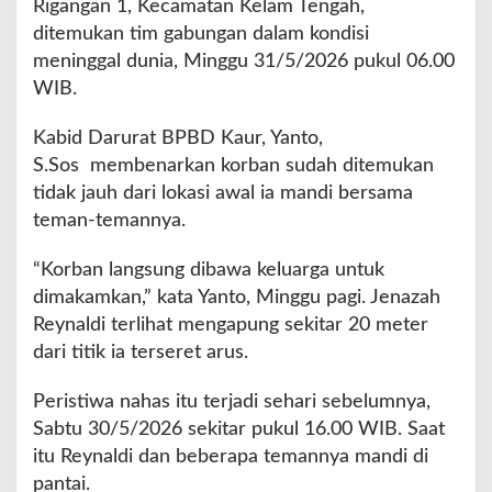
Rigangan 1, Kecamatan Kelam Tengah,
u
ditemukan tim gabungan dalam kondisi
k
meninggal dunia, Minggu 31/5/2026 pukul 06.00
a
n
WIB.
T
e
Kabid Darurat BPBD Kaur, Yanto,
w
S.Sos membenarkan korban sudah ditemukan
a
tidak jauh dari lokasi awal ia mandi bersama
s
T
teman-temannya.
e
r
“Korban langsung dibawa keluarga untuk
s
dimakamkan,” kata Yanto, Minggu pagi. Jenazah
e
Reynaldi terlihat mengapung sekitar 20 meter
r
e
dari titik ia terseret arus.
t
O
Peristiwa nahas itu terjadi sehari sebelumnya,
m
Sabtu 30/5/2026 sekitar pukul 16.00 WIB. Saat
b
itu Reynaldi dan beberapa temannya mandi di
a
k
pantai.