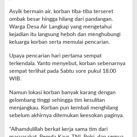
U
s
Asyik bermain air, korban tiba-tiba terseret
a
ombak besar hingga hilang dari pandangan.
i
Warga Desa Air Langkap yang mengetahui
M
a
kejadian itu langsung heboh dan menghubungi
n
keluarga korban serta memulai pencarian.
d
i
Upaya pencarian hari pertama sempat
d
terkendala. Yanto menyebut, korban sebenarnya
i
L
sempat terlihat pada Sabtu sore pukul 18.00
a
WIB.
u
t
Namun lokasi korban banyak karang dengan
gelombang tinggi sehingga tim kesulitan
menjangkau. Korban pun kembali menghilang
sebelum akhirnya ditemukan keesokan paginya.
“Alhamdulillah berkat kerja sama tim dari