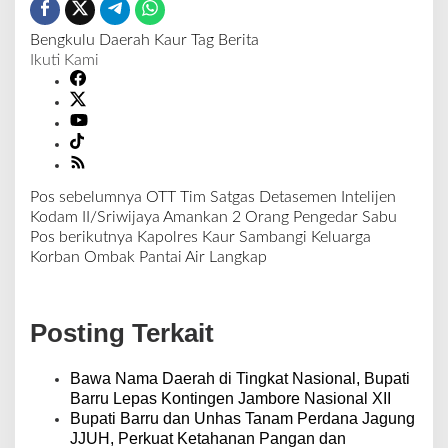
Bengkulu
Daerah
Kaur
Tag Berita
Ikuti Kami
Pos sebelumnya
OTT Tim Satgas Detasemen Intelijen
N
Kodam II/Sriwijaya Amankan 2 Orang Pengedar Sabu
a
Pos berikutnya
Kapolres Kaur Sambangi Keluarga
v
Korban Ombak Pantai Air Langkap
i
g
a
Posting Terkait
s
i
p
Bawa Nama Daerah di Tingkat Nasional, Bupati
o
Barru Lepas Kontingen Jambore Nasional XII
s
Bupati Barru dan Unhas Tanam Perdana Jagung
JJUH, Perkuat Ketahanan Pangan dan