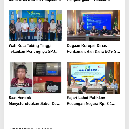
i
Ketua BAZNAS Lahat
Pelayanan Prima dari Polda
B
Sumsel Tahun 2026
h
a
y
a
n
g
Wali Kota Tebing Tinggi
Dugaan Korupsi Dinas
k
Tekankan Pentingnya SP3
Perikanan, dan Dana BOS SD
a
Catin Cegah Stunting
– SMP Tahun 2025 – 2026
r
Terus Dipertajam Kajari Lahat
a
K
e
-
7
4
Saat Hendak
Kajari Lahat Pulihkan
Menyelundupkan Sabu, Dua
Keuangan Negara Rp. 2,1
Pelaku Berhasil Ditangkap
Milyar Hasil Temuan BPK RI