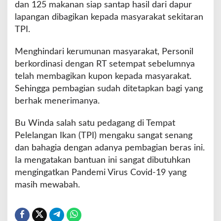
a
dan 125 makanan siap santap hasil dari dapur
n
lapangan dibagikan kepada masyarakat sekitaran
g
TPI.
k
a
Menghindari kerumunan masyarakat, Personil
r
i
berkordinasi dengan RT setempat sebelumnya
K
telah membagikan kupon kepada masyarakat.
e
Sehingga pembagian sudah ditetapkan bagi yang
m
berhak menerimanya.
b
a
l
Bu Winda salah satu pedagang di Tempat
i
Pelelangan Ikan (TPI) mengaku sangat senang
B
dan bahagia dengan adanya pembagian beras ini.
a
Ia mengatakan bantuan ini sangat dibutuhkan
g
i
mengingatkan Pandemi Virus Covid-19 yang
k
masih mewabah.
a
n
B
e