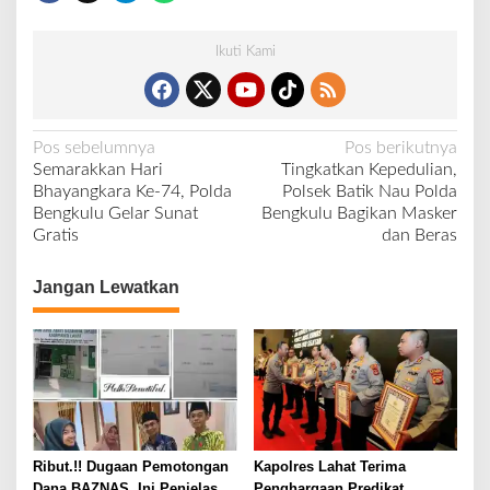
r
a
Ikuti Kami
s
d
a
n
N
Pos sebelumnya
Pos berikutnya
M
Semarakkan Hari
Tingkatkan Kepedulian,
a
a
Bhayangkara Ke-74, Polda
Polsek Batik Nau Polda
k
v
Bengkulu Gelar Sunat
Bengkulu Bagikan Masker
a
Gratis
dan Beras
i
n
a
g
n
Jangan Lewatkan
a
S
a
s
m
i
b
p
u
t
o
H
s
a
Ribut.!! Dugaan Pemotongan
Kapolres Lahat Terima
r
Dana BAZNAS, Ini Penjelasan
Penghargaan Predikat