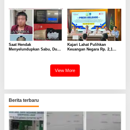
Catin Cegah Stunting
– SMP Tahun 2025 – 2026
Terus Dipertajam Kajari Lahat
Saat Hendak
Kajari Lahat Pulihkan
Menyelundupkan Sabu, Dua
Keuangan Negara Rp. 2,1
Pelaku Berhasil Ditangkap
Milyar Hasil Temuan BPK RI
View More
Berita terbaru