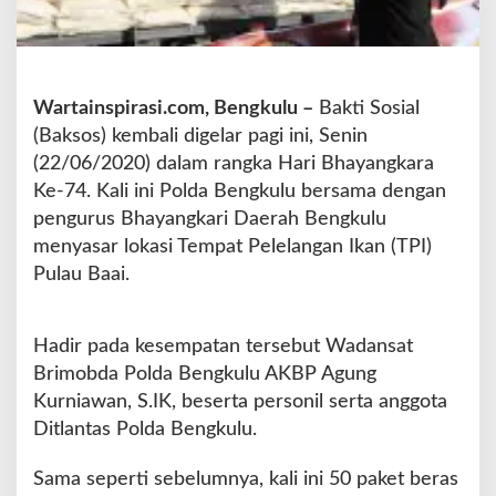
i
,
P
o
l
Wartainspirasi.com, Bengkulu –
Bakti Sosial
d
(Baksos) kembali digelar pagi ini, Senin
a
(22/06/2020) dalam rangka Hari Bhayangkara
B
Ke-74. Kali ini Polda Bengkulu bersama dengan
e
n
pengurus Bhayangkari Daerah Bengkulu
g
menyasar lokasi Tempat Pelelangan Ikan (TPI)
k
Pulau Baai.
u
l
u
Hadir pada kesempatan tersebut Wadansat
d
a
Brimobda Polda Bengkulu AKBP Agung
n
Kurniawan, S.IK, beserta personil serta anggota
B
Ditlantas Polda Bengkulu.
h
a
Sama seperti sebelumnya, kali ini 50 paket beras
y