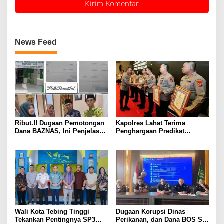
News Feed
Ribut.!! Dugaan Pemotongan
Kapolres Lahat Terima
Dana BAZNAS, Ini Penjelasan
Penghargaan Predikat
Ketua BAZNAS Lahat
Pelayanan Prima dari Polda
Sumsel Tahun 2026
Wali Kota Tebing Tinggi
Dugaan Korupsi Dinas
Tekankan Pentingnya SP3
Perikanan, dan Dana BOS SD