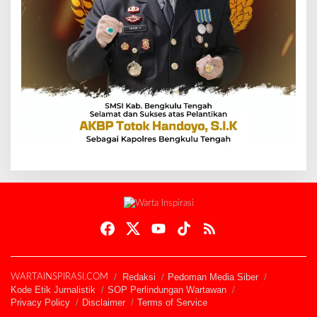
Redaksi
Pedoman Media Siber
WARTAINSPIRASI.COM
Kode Etik Jurnalistik
SOP Perlindungan Wartawan
Privacy Policy
Disclaimer
Terms of Service