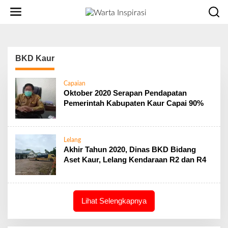
L
e
w
a
t
i
BKD Kaur
k
e
Capaian
k
Oktober 2020 Serapan Pendapatan
o
Pemerintah Kabupaten Kaur Capai 90%
n
t
e
n
Lelang
Akhir Tahun 2020, Dinas BKD Bidang
Aset Kaur, Lelang Kendaraan R2 dan R4
Lihat Selengkapnya