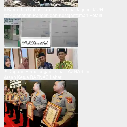
Bupati Barru dan Unhas Tanam Perdana Jagung JJUH,
Perkuat Ketahanan Pangan dan Kesejahteraan Petani
Ribut.!! Dugaan Pemotongan Dana BAZNAS, Ini
Penjelasan Ketua BAZNAS Lahat