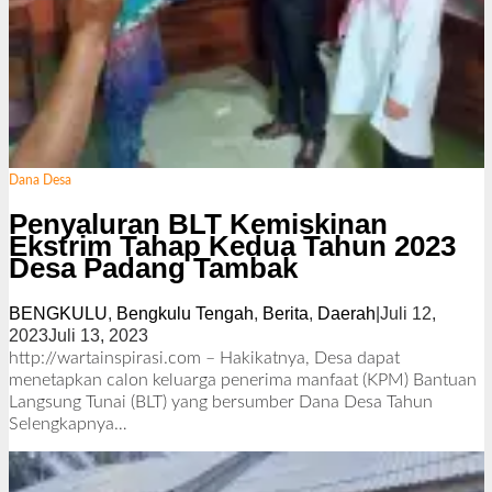
Dana Desa
Penyaluran BLT Kemiskinan
Ekstrim Tahap Kedua Tahun 2023
Desa Padang Tambak
BENGKULU
,
Bengkulu Tengah
,
Berita
,
Daerah
|
Juli 12,
2023
Juli 13, 2023
o
l
http://wartainspirasi.com – Hakikatnya, Desa dapat
e
menetapkan calon keluarga penerima manfaat (KPM) Bantuan
h
Langsung Tunai (BLT) yang bersumber Dana Desa Tahun
R
Selengkapnya…
e
d
a