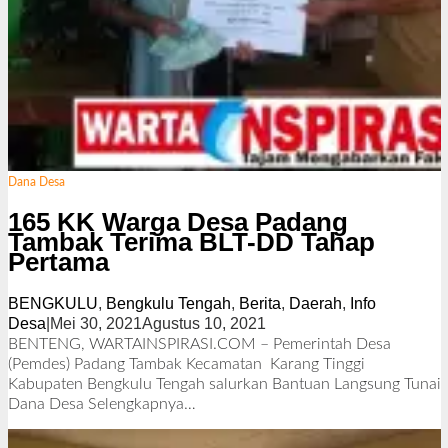
Dana Desa
165 KK Warga Desa Padang
Tambak Terima BLT-DD Tahap
Pertama
BENGKULU
,
Bengkulu Tengah
,
Berita
,
Daerah
,
Info
Desa
|
Mei 30, 2021
Agustus 10, 2021
o
l
BENTENG, WARTAINSPIRASI.COM – Pemerintah Desa
e
(Pemdes) Padang Tambak Kecamatan Karang Tinggi
h
Kabupaten Bengkulu Tengah salurkan Bantuan Langsung Tunai
R
Dana Desa
Selengkapnya…
e
d