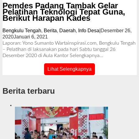
Pemdes Padang Tambak Gelar
Pelatihan Teknologi Tepat Guna,
Berikut Harapan Kades
Bengkulu Tengah
,
Berita
,
Daerah
,
Info Desa
|
Desember 26,
2020
Januari 6, 2021
o
l
Laporan: Yono Sumanto Wartainspirasi.com, Bengkulu Tengah
e
– Pelatihan di laksanakan pada hari Sabtu tanggal 26
h
Desember 2020 di Aula Kantor
Selengkapnya…
R
e
Lihat Selengkapnya
d
a
k
Berita terbaru
s
i