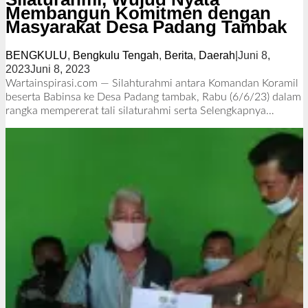
Membangun Komitmen dengan
Masyarakat Desa Padang Tambak
BENGKULU
,
Bengkulu Tengah
,
Berita
,
Daerah
|
Juni 8,
2023
Juni 8, 2023
o
l
Wartainspirasi.com — Silahturahmi antara Komandan Koramil
e
beserta Babinsa ke Desa Padang tambak, Rabu (6/6/23) dalam
h
rangka mempererat tali silaturahmi serta
Selengkapnya…
R
e
d
a
k
s
i