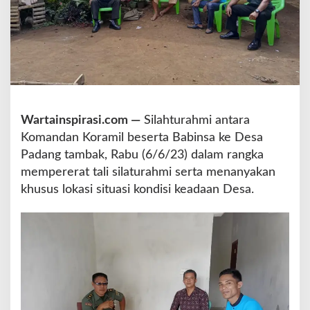
y
a
t
a
M
e
m
b
Wartainspirasi.com —
Silahturahmi antara
a
n
Komandan Koramil beserta Babinsa ke Desa
g
Padang tambak, Rabu (6/6/23) dalam rangka
u
mempererat tali silaturahmi serta menanyakan
n
khusus lokasi situasi kondisi keadaan Desa.
K
o
m
i
t
m
e
n
d