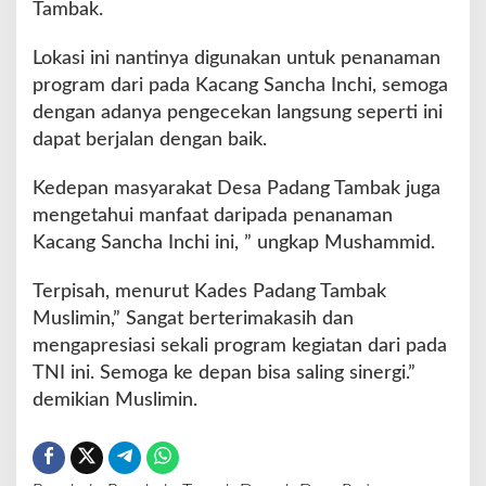
Tambak.
n
g
Lokasi ini nantinya digunakan untuk penanaman
T
program dari pada Kacang Sancha Inchi, semoga
a
m
dengan adanya pengecekan langsung seperti ini
b
dapat berjalan dengan baik.
a
k
Kedepan masyarakat Desa Padang Tambak juga
mengetahui manfaat daripada penanaman
Kacang Sancha Inchi ini, ” ungkap Mushammid.
Terpisah, menurut Kades Padang Tambak
Muslimin,” Sangat berterimakasih dan
mengapresiasi sekali program kegiatan dari pada
TNI ini. Semoga ke depan bisa saling sinergi.”
demikian Muslimin.