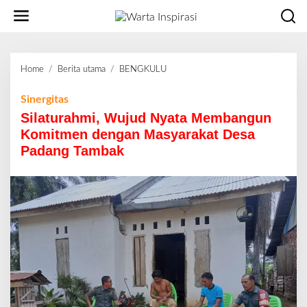
L
e
w
a
t
Home
/
Berita utama
/
BENGKULU
S
i
i
k
l
Sinergitas
e
a
Silaturahmi, Wujud Nyata Membangun
k
t
o
Komitmen dengan Masyarakat Desa
u
n
Padang Tambak
r
t
a
e
h
n
m
i
,
W
u
j
u
d
N