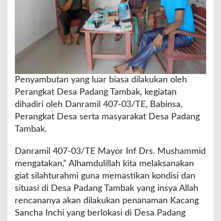
e
n
g
a
n
M
a
s
Penyambutan yang luar biasa dilakukan oleh
y
Perangkat Desa Padang Tambak, kegiatan
a
r
dihadiri oleh Danramil 407-03/TE, Babinsa,
a
Perangkat Desa serta masyarakat Desa Padang
k
Tambak.
a
t
Danramil 407-03/TE Mayor Inf Drs. Mushammid
D
e
mengatakan,” Alhamdulillah kita melaksanakan
s
giat silahturahmi guna memastikan kondisi dan
a
situasi di Desa Padang Tambak yang insya Allah
P
rencananya akan dilakukan penanaman Kacang
a
d
Sancha Inchi yang berlokasi di Desa Padang
a