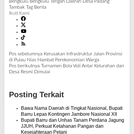
Bengkulu
Bengkulu Tengah
Daerah
Desa Padang
Tambak
Tag Berita
Ikuti Kami
Pos sebelumnya
Kerusakan Infrastruktur Jalan Provinsi
N
di Pulau Nias Hambat Perekonomian Warga
a
Pos berikutnya
Turnamen Bola Voli Antar Kelurahan dan
v
Desa Resmi Dimulai
i
g
a
Posting Terkait
s
i
p
Bawa Nama Daerah di Tingkat Nasional, Bupati
o
Barru Lepas Kontingen Jambore Nasional XII
s
Bupati Barru dan Unhas Tanam Perdana Jagung
JJUH, Perkuat Ketahanan Pangan dan
Kesejahteraan Petani