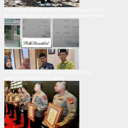
upati Barru dan Unhas Tanam Perdana Jagung JJUH,
erkuat Ketahanan Pangan dan Kesejahteraan Petani
ibut.!! Dugaan Pemotongan Dana BAZNAS, Ini
enjelasan Ketua BAZNAS Lahat