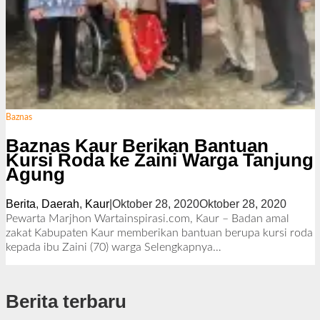
Baznas
Baznas Kaur Berikan Bantuan
Kursi Roda ke Zaini Warga Tanjung
Agung
Berita
,
Daerah
,
Kaur
|
Oktober 28, 2020
Oktober 28, 2020
o
l
Pewarta Marjhon Wartainspirasi.com, Kaur – Badan amal
e
zakat Kabupaten Kaur memberikan bantuan berupa kursi roda
h
kepada ibu Zaini (70) warga
Selengkapnya…
R
e
d
Berita terbaru
a
k