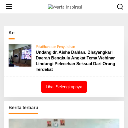
L
e
w
a
t
i
Ke
k
e
Pelatihan dan Penyuluhan
k
Undang dr. Aisha Dahlan, Bhayangkari
o
Daerah Bengkulu Angkat Tema Webinar
n
Lindungi Pelecehan Seksual Dari Orang
t
Terdekat
e
n
Lihat Selengkapnya
Berita terbaru