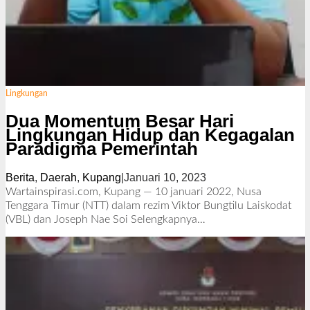
Lingkungan
Dua Momentum Besar Hari
Lingkungan Hidup dan Kegagalan
Paradigma Pemerintah
Berita
,
Daerah
,
Kupang
|
Januari 10, 2023
o
l
Wartainspirasi.com, Kupang — 10 januari 2022, Nusa
e
Tenggara Timur (NTT) dalam rezim Viktor Bungtilu Laiskodat
h
(VBL) dan Joseph Nae Soi
Selengkapnya…
R
e
d
a
k
s