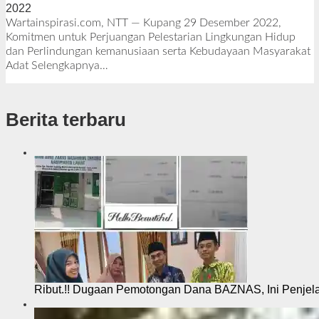
2022
o
l
Wartainspirasi.com, NTT — Kupang 29 Desember 2022,
e
Komitmen untuk Perjuangan Pelestarian Lingkungan Hidup
h
dan Perlindungan kemanusiaan serta Kebudayaan Masyarakat
R
Adat
Selengkapnya…
e
d
a
Berita terbaru
k
s
i
Ribut.!! Dugaan Pemotongan Dana BAZNAS, Ini Penje