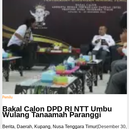
i
Pemilu
Bakal Calon DPD RI NTT Umbu
Wulang Tanaamah Paranggi
Berita
,
Daerah
,
Kupang
,
Nusa Tenggara Timur
|
Desember 30,