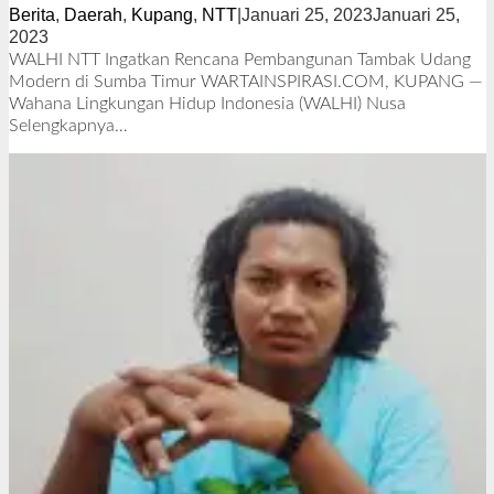
Berita
,
Daerah
,
Kupang
,
NTT
|
Januari 25, 2023
Januari 25,
2023
o
l
WALHI NTT Ingatkan Rencana Pembangunan Tambak Udang
e
Modern di Sumba Timur WARTAINSPIRASI.COM, KUPANG —
h
Wahana Lingkungan Hidup Indonesia (WALHI) Nusa
R
Selengkapnya…
e
d
a
k
s
i