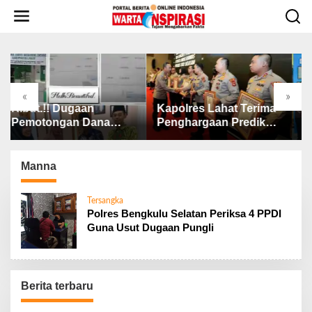
L
e
w
a
t
i
k
«
»
e
Kapolres Lahat Terima
Wali Kota Tebing Ti
k
na
Penghargaan Predikat
Tekankan Pentingn
o
Pelayanan Prima dari
SP3 Catin Cegah
n
ua
Polda Sumsel Tahun
Stunting
t
2026
Manna
e
n
Tersangka
Polres Bengkulu Selatan Periksa 4 PPDI
Guna Usut Dugaan Pungli
Berita terbaru