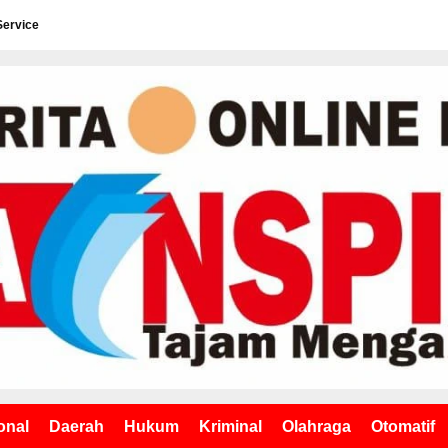
Service
onal
Daerah
Hukum
Kriminal
Olahraga
Otomatif