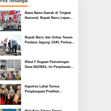
Pos Terhangat
Bawa Nama Daerah di Tingkat
Nasional, Bupati Barru Lepas
Kontingen Jambore Nasional XII
Bupati Barru dan Unhas Tanam
Perdana Jagung JJUH, Perkuat
Ketahanan Pangan dan
Kesejahteraan Petani
Ribut.!! Dugaan Pemotongan
Dana BAZNAS, Ini Penjelasan
Ketua BAZNAS Lahat
Kapolres Lahat Terima
Penghargaan Predikat
Pelayanan Prima dari Polda
Sumsel Tahun 2026
Wali Kota Tebing Tinggi