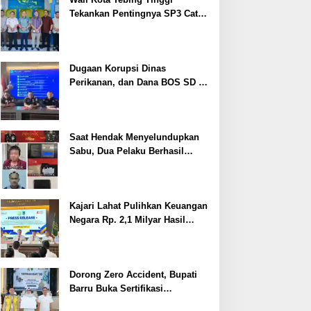
Tekankan Pentingnya SP3 Catin
Cegah Stunting
Dugaan Korupsi Dinas
Perikanan, dan Dana BOS SD –
SMP Tahun 2025 – 2026 Terus
Dipertajam Kajari Lahat
Saat Hendak Menyelundupkan
Sabu, Dua Pelaku Berhasil
Ditangkap
Kajari Lahat Pulihkan Keuangan
Negara Rp. 2,1 Milyar Hasil
Temuan BPK RI
Dorong Zero Accident, Bupati
Barru Buka Sertifikasi
Supervisor K3 Konstruksi