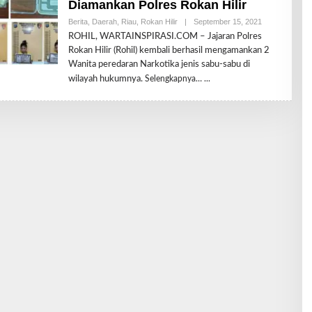
Diamankan Polres Rokan Hilir
Berita
,
Daerah
,
Riau
,
Rokan Hilir
|
September 15, 2021
O
L
ROHIL, WARTAINSPIRASI.COM – Jajaran Polres
E
Rokan Hilir (Rohil) kembali berhasil mengamankan 2
H
R
Wanita peredaran Narkotika jenis sabu-sabu di
E
wilayah hukumnya.
Selengkapnya…
D
A
K
S
I