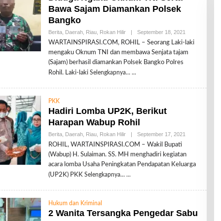
Bawa Sajam Diamankan Polsek
Bangko
Berita
,
Daerah
,
Riau
,
Rokan Hilir
|
September 18, 2021
O
L
WARTAINSPIRASI.COM, ROHIL – Seorang Laki-laki
E
mengaku Oknum TNI dan membawa Senjata tajam
H
R
(Sajam) berhasil diamankan Polsek Bangko Polres
E
Rohil. Laki-laki
Selengkapnya…
D
A
K
S
PKK
I
Hadiri Lomba UP2K, Berikut
Harapan Wabup Rohil
Berita
,
Daerah
,
Riau
,
Rokan Hilir
|
September 17, 2021
O
L
ROHIL, WARTAINSPIRASI.COM – Wakil Bupati
E
(Wabup) H. Sulaiman. SS. MH menghadiri kegiatan
H
R
acara lomba Usaha Peningkatan Pendapatan Keluarga
E
(UP2K) PKK
Selengkapnya…
D
A
K
S
Hukum dan Kriminal
I
2 Wanita Tersangka Pengedar Sabu