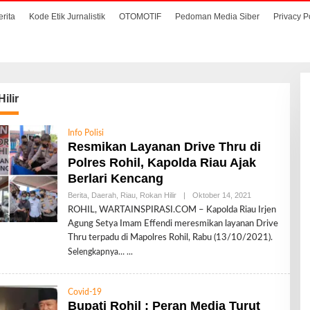
erita
Kode Etik Jurnalistik
OTOMOTIF
Pedoman Media Siber
Privacy P
ilir
Info Polisi
Resmikan Layanan Drive Thru di
Polres Rohil, Kapolda Riau Ajak
Berlari Kencang
Berita
,
Daerah
,
Riau
,
Rokan Hilir
|
Oktober 14, 2021
O
L
ROHIL, WARTAINSPIRASI.COM – Kapolda Riau Irjen
E
Agung Setya Imam Effendi meresmikan layanan Drive
H
R
Thru terpadu di Mapolres Rohil, Rabu (13/10/2021).
E
Selengkapnya…
D
A
K
S
Covid-19
I
Bupati Rohil : Peran Media Turut