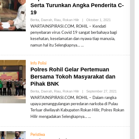
Serta Turunkan Angka Penderita C-
19
Berita
,
Daerah
,
Riau
,
Rokan Hilir
|
Oktober 1, 2021
O
L
WARTAINSPIRASI.COM, ROHIL – Kendati
E
penyebaran virus Covid 19 sangat berbahaya bagi
H
R
kesehatan, keselamatan dan nyawa tiap manusia,
E
namun hal itu
Selengkapnya…
D
A
K
S
Info Polisi
I
Polres Rohil Gelar Pertemuan
Bersama Tokoh Masyarakat dan
Pihak BNK
Berita
,
Daerah
,
Riau
,
Rokan Hilir
|
September 27, 2021
O
L
WARTAINSPIRASI.COM, ROHIL – Dalam rangka
E
upaya penanggulangan peredaran narkoba di Pulau
H
R
Terluar diwilayah Kabupaten Rokan Hilir, Polres Rokan
E
Hilir mengadakan
Selengkapnya…
D
A
K
S
Peristiwa
I