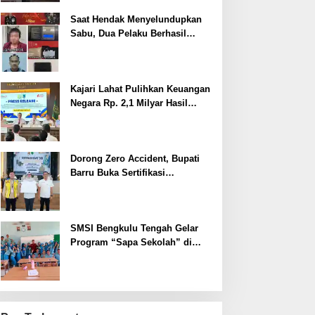
Saat Hendak Menyelundupkan
Sabu, Dua Pelaku Berhasil
Ditangkap
Kajari Lahat Pulihkan Keuangan
Negara Rp. 2,1 Milyar Hasil
Temuan BPK RI
Dorong Zero Accident, Bupati
Barru Buka Sertifikasi
Supervisor K3 Konstruksi
SMSI Bengkulu Tengah Gelar
Program “Sapa Sekolah” di
SMAN 1 Bengkulu Tengah