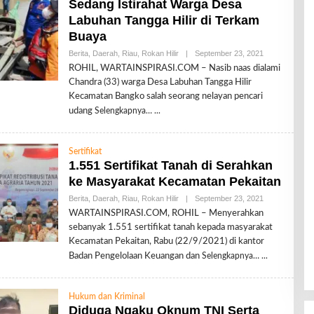
Sedang Istirahat Warga Desa
Labuhan Tangga Hilir di Terkam
Buaya
Berita
,
Daerah
,
Riau
,
Rokan Hilir
|
September 23, 2021
O
L
ROHIL, WARTAINSPIRASI.COM – Nasib naas dialami
E
Chandra (33) warga Desa Labuhan Tangga Hilir
H
R
Kecamatan Bangko salah seorang nelayan pencari
E
udang
Selengkapnya…
D
A
K
S
Sertifikat
I
1.551 Sertifikat Tanah di Serahkan
ke Masyarakat Kecamatan Pekaitan
Berita
,
Daerah
,
Riau
,
Rokan Hilir
|
September 23, 2021
O
L
WARTAINSPIRASI.COM, ROHIL – Menyerahkan
E
sebanyak 1.551 sertifikat tanah kepada masyarakat
H
R
Kecamatan Pekaitan, Rabu (22/9/2021) di kantor
E
Badan Pengelolaan Keuangan dan
Selengkapnya…
D
A
K
S
Hukum dan Kriminal
I
Diduga Ngaku Oknum TNI Serta