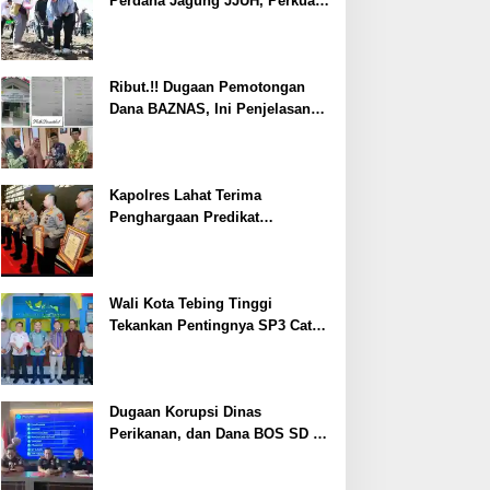
Perdana Jagung JJUH, Perkuat
Ketahanan Pangan dan
Kesejahteraan Petani
Ribut.!! Dugaan Pemotongan
Dana BAZNAS, Ini Penjelasan
Ketua BAZNAS Lahat
Kapolres Lahat Terima
Penghargaan Predikat
Pelayanan Prima dari Polda
Sumsel Tahun 2026
Wali Kota Tebing Tinggi
Tekankan Pentingnya SP3 Catin
Cegah Stunting
Dugaan Korupsi Dinas
Perikanan, dan Dana BOS SD –
SMP Tahun 2025 – 2026 Terus
Dipertajam Kajari Lahat