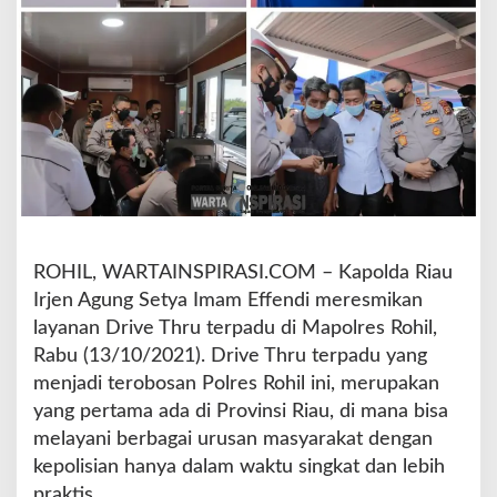
v
e
T
h
r
u
d
i
P
o
l
r
ROHIL, WARTAINSPIRASI.COM – Kapolda Riau
e
Irjen Agung Setya Imam Effendi meresmikan
s
layanan Drive Thru terpadu di Mapolres Rohil,
R
o
Rabu (13/10/2021). Drive Thru terpadu yang
h
menjadi terobosan Polres Rohil ini, merupakan
i
yang pertama ada di Provinsi Riau, di mana bisa
l
melayani berbagai urusan masyarakat dengan
,
K
kepolisian hanya dalam waktu singkat dan lebih
a
praktis.