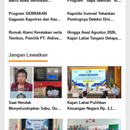
Barru Buka Sertifikasi
Program “Sapa Sekolah” di
o
Supervisor K3 Konstruksi
SMAN 1 Bengkulu Tengah
s
Program GEBRAKAN
Kapolda Sumsel Tekankan
Gagasan Kapolres dan Kasat
Pentingnya Deteksi Dini
Intelkam Polres Lahat
Kesehatan untuk Optimalisasi
Menyasar ke Siswa SDN dan
Pelayanan Kepolisian
Rumah Alami Keretakan serta
Hingga Awal Agustus 2026,
SMPN di Jarai
Tembus, Pemilik PT. Aldiva
Kajari Lahat Tangani Delapan
Mandiri Perkasa di Polisikan
Perkara
Jangan Lewatkan
Saat Hendak
Kajari Lahat Pulihkan
Menyelundupkan Sabu, Dua
Keuangan Negara Rp. 2,1
Pelaku Berhasil Ditangkap
Milyar Hasil Temuan BPK RI