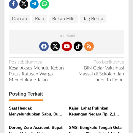
Daerah
Riau
Rokan Hilir
Tag Berita
Ikuti Kami
N
Pos sebelumnya
Pos berikutnya
Kesal Akses Menuju Kebun
BIN Gelar Vaksinasi
a
Putus Ratusan Warga
Massal di Sekolah dan
v
Memblokade Jalan
Door To Door
i
Posting Terkait
g
a
Saat Hendak
Kajari Lahat Pulihkan
s
Menyelundupkan Sabu, Dua
Keuangan Negara Rp. 2,1
i
Pelaku Berhasil Ditangkap
Milyar Hasil Temuan BPK RI
p
Dorong Zero Accident, Bupati
SMSI Bengkulu Tengah Gelar