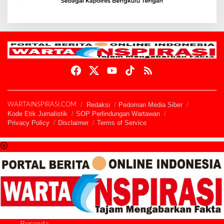
Redaksi
Pedoman Media Siber
WARTAINSPIRASI.COM
Kode Etik Jurnalistik
SOP Perlindungan Wartawan
Privacy Policy
Disclaimer
Terms of Service