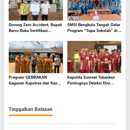
Dorong Zero Accident, Bupati
SMSI Bengkulu Tengah Gelar
Barru Buka Sertifikasi
Program “Sapa Sekolah” di
Supervisor K3 Konstruksi
SMAN 1 Bengkulu Tengah
Program GEBRAKAN
Kapolda Sumsel Tekankan
Gagasan Kapolres dan Kasat
Pentingnya Deteksi Dini
Intelkam Polres Lahat
Kesehatan untuk Optimalisasi
Menyasar ke Siswa SDN dan
Pelayanan Kepolisian
SMPN di Jarai
Tinggalkan Balasan
Alamat email Anda tidak akan dipublikasikan.
Ruas yang wajib ditandai
*