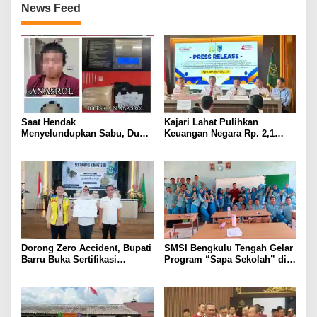
News Feed
Saat Hendak
Kajari Lahat Pulihkan
Menyelundupkan Sabu, Dua
Keuangan Negara Rp. 2,1
Pelaku Berhasil Ditangkap
Milyar Hasil Temuan BPK RI
Dorong Zero Accident, Bupati
SMSI Bengkulu Tengah Gelar
Barru Buka Sertifikasi
Program “Sapa Sekolah” di
Supervisor K3 Konstruksi
SMAN 1 Bengkulu Tengah