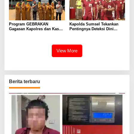
Program GEBRAKAN
Kapolda Sumsel Tekankan
Gagasan Kapolres dan Kasat
Pentingnya Deteksi Dini
Intelkam Polres Lahat
Kesehatan untuk Optimalisasi
Menyasar ke Siswa SDN dan
Pelayanan Kepolisian
SMPN di Jarai
View More
Berita terbaru