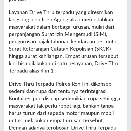
p
o
Layanan Drive Thru terpadu yang diresmikan
l
langsung oleh Irjen Agung akan memudahkan
d
a
masyarakat dalam berbagai urusan, mulai dari
R
perpanjangan Surat Izin Mengemudi (SIM),
i
pengurusan pajak tahunan kendaraan bermotor,
a
Surat Keterangan Catatan Kepolisian (SKCK)
u
A
hingga surat kehilangan. Empat urusan tersebut
j
kini bisa dilakukan di satu pelayanan, Drive Thru
a
Terpadu alias 4 in 1.
k
B
Drive Thru Terpadu Polres Rohil ini dikonsep
e
r
sedemikian rupa dan tentunya terintegrasi.
l
Kontainer pun disulap sedemikian rupa sehingga
a
masyarakat tak perlu repot lagi, bahkan tanpa
r
harus turun dari sepeda motor maupun mobil
i
K
untuk melakukan empat urusan tersebut.
e
Dengan adanya terobosan Drive Thru Terpadu,
n