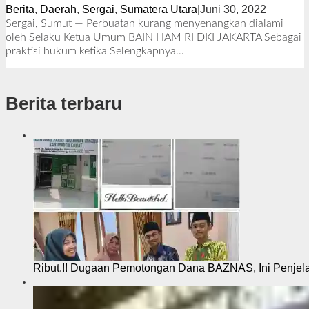
Berita
,
Daerah
,
Sergai
,
Sumatera Utara
|
Juni 30, 2022
o
l
Sergai, Sumut — Perbuatan kurang menyenangkan dialami
e
oleh Selaku Ketua Umum BAIN HAM RI DKI JAKARTA Sebagai
h
praktisi hukum ketika
Selengkapnya…
R
e
d
Berita terbaru
a
k
s
i
Ribut.!! Dugaan Pemotongan Dana BAZNAS, Ini Penje