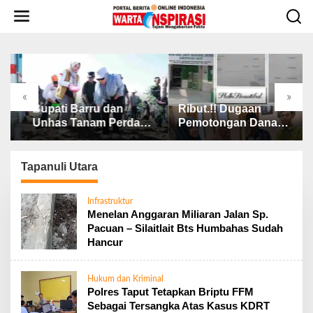
L
e
w
a
t
i
k
«
»
e
Bawa Nama Daerah di
Bupati Barru dan
Rib
k
Tingkat Nasional,
Unhas Tanam Perdana
Pe
o
Bupati Barru Lepas
Jagung JJUH, Perkuat
BAZ
n
Kontingen Jambore
Ketahanan Pangan dan
Pen
t
Nasional XII
Kesejahteraan Petani
BA
Tapanuli Utara
e
n
Infrastruktur
Menelan Anggaran Miliaran Jalan Sp.
Pacuan – Silaitlait Bts Humbahas Sudah
Hancur
Hukum dan Kriminal
Polres Taput Tetapkan Briptu FFM
Sebagai Tersangka Atas Kasus KDRT