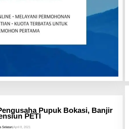
Pengusaha Pupuk Bokasi, Banjir
ensiun PETI
 Selatan
|
April 8, 2021
O