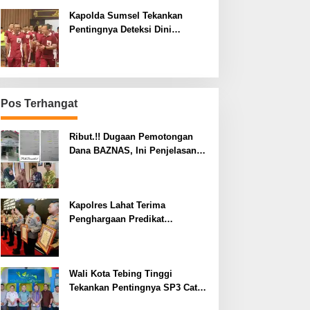
Kapolda Sumsel Tekankan
Pentingnya Deteksi Dini
Kesehatan untuk Optimalisasi
Pelayanan Kepolisian
Pos Terhangat
Ribut.!! Dugaan Pemotongan
Dana BAZNAS, Ini Penjelasan
Ketua BAZNAS Lahat
Kapolres Lahat Terima
Penghargaan Predikat
Pelayanan Prima dari Polda
Sumsel Tahun 2026
Wali Kota Tebing Tinggi
Tekankan Pentingnya SP3 Catin
Cegah Stunting