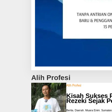
Alih Profesi
Alih Profesi
Kisah Sukses 
Rezeki Sejak P
Berita
,
Daerah
,
Muara Enim
,
Sumatera