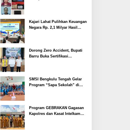
Ditangkap
Kajari Lahat Pulihkan Keuangan
Negara Rp. 2,1 Milyar Hasil
Temuan BPK RI
Dorong Zero Accident, Bupati
Barru Buka Sertifikasi
Supervisor K3 Konstruksi
SMSI Bengkulu Tengah Gelar
Program “Sapa Sekolah” di
SMAN 1 Bengkulu Tengah
Program GEBRAKAN Gagasan
Kapolres dan Kasat Intelkam
Polres Lahat Menyasar ke Siswa
SDN dan SMPN di Jarai