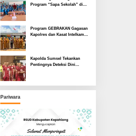
Program “Sapa Sekolah” di
SMAN 1 Bengkulu Tengah
Program GEBRAKAN Gagasan
Kapolres dan Kasat Intelkam
Polres Lahat Menyasar ke Siswa
SDN dan SMPN di Jarai
Kapolda Sumsel Tekankan
Pentingnya Deteksi Dini
Kesehatan untuk Optimalisasi
Pelayanan Kepolisian
Pariwara