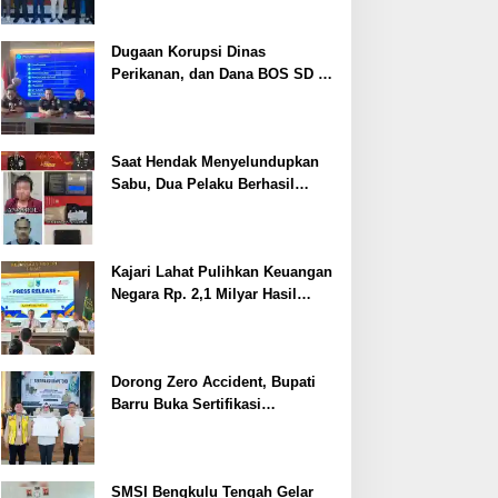
Dugaan Korupsi Dinas
Perikanan, dan Dana BOS SD –
SMP Tahun 2025 – 2026 Terus
Dipertajam Kajari Lahat
Saat Hendak Menyelundupkan
Sabu, Dua Pelaku Berhasil
Ditangkap
Kajari Lahat Pulihkan Keuangan
Negara Rp. 2,1 Milyar Hasil
Temuan BPK RI
Dorong Zero Accident, Bupati
Barru Buka Sertifikasi
Supervisor K3 Konstruksi
SMSI Bengkulu Tengah Gelar