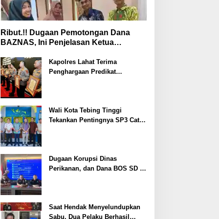
Ribut.!! Dugaan Pemotongan Dana
BAZNAS, Ini Penjelasan Ketua
BAZNAS Lahat
Kapolres Lahat Terima
Penghargaan Predikat
Pelayanan Prima dari Polda
Sumsel Tahun 2026
Wali Kota Tebing Tinggi
Tekankan Pentingnya SP3 Catin
Cegah Stunting
Dugaan Korupsi Dinas
Perikanan, dan Dana BOS SD –
SMP Tahun 2025 – 2026 Terus
Dipertajam Kajari Lahat
Saat Hendak Menyelundupkan
Sabu, Dua Pelaku Berhasil