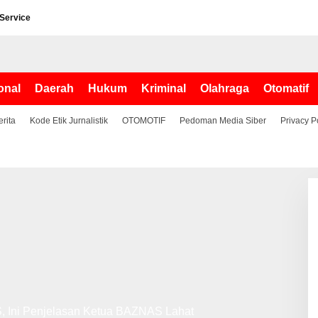
 Service
onal
Daerah
Hukum
Kriminal
Olahraga
Otomatif
erita
Kode Etik Jurnalistik
OTOMOTIF
Pedoman Media Siber
Privacy P
 Ini Penjelasan Ketua BAZNAS Lahat