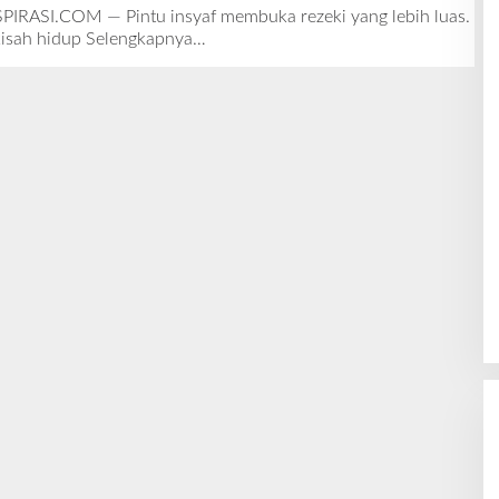
L
ASI.COM — Pintu insyaf membuka rezeki yang lebih luas.
E
 kisah hidup
Selengkapnya…
H
R
E
D
A
K
S
I