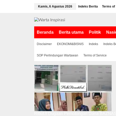
L
Kamis, 6 Agustus 2026
Indeks Berita
Terms of
e
w
a
t
i
Beranda
Berita utama
Politik
Nasi
k
e
k
Disclaimer
EKONOMI&BISNIS
Indeks
Indeks B
o
n
SOP Perlindungan Wartawan
Terms of Service
t
e
n
Ribut.!! Dugaan Pemotongan Dana BAZNAS,