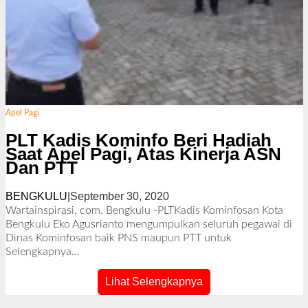
Apel Pagi
PLT Kadis Kominfo Beri Hadiah
Saat Apel Pagi, Atas Kinerja ASN
Dan PTT
BENGKULU
|
September 30, 2020
o
l
Wartainspirasi, com. Bengkulu -PLTKadis Kominfosan Kota
e
Bengkulu Eko Agusrianto mengumpulkan seluruh pegawai di
h
Dinas Kominfosan baik PNS maupun PTT untuk
R
Selengkapnya…
e
d
Lihat Selengkapnya
a
k