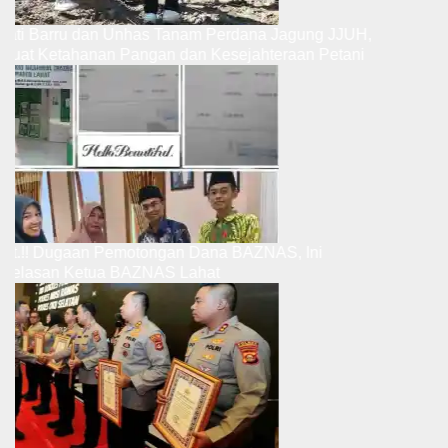
upati Barru dan Unhas Tanam Perdana Jagung JJUH,
erkuat Ketahanan Pangan dan Kesejahteraan Petani
ibut.!! Dugaan Pemotongan Dana BAZNAS, Ini
enjelasan Ketua BAZNAS Lahat