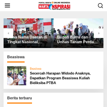
L
e
w
a
t
i
k
«
»
e
 Daerah di
Bupati Barru dan
Ribut.!! Dugaa
k
sional,
Unhas Tanam Perdana
Pemotongan 
o
ru Lepas
Jagung JJUH, Perkuat
BAZNAS, Ini
n
 Jambore
Ketahanan Pangan dan
Penjelasan Ke
t
II
Kesejahteraan Petani
BAZNAS Laha
Beasiswa
e
n
Beasiswa
Secercah Harapan Widodo Anaknya,
Dapatkan Program Beasiswa Kuliah
Bidiksiba PTBA
Berita terbaru