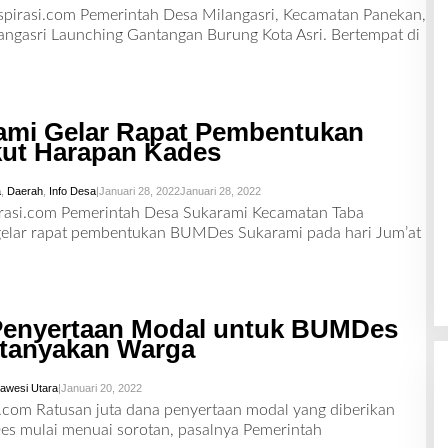
L
pirasi.com Pemerintah Desa Milangasri, Kecamatan Panekan,
E
gasri Launching Gantangan Burung Kota Asri. Bertempat di
H
R
E
D
A
K
S
mi Gelar Rapat Pembentukan
I
ut Harapan Kades
a
,
Daerah
,
Info Desa
|
Januari 28, 2022
Januari 28, 2022
O
L
pirasi.com Pemerintah Desa Sukarami Kecamatan Taba
E
elar rapat pembentukan BUMDes Sukarami pada hari Jum’at
H
R
E
D
A
K
S
Penyertaan Modal untuk BUMDes
I
rtanyakan Warga
lawesi Utara
|
Januari 20, 2022
O
L
si.com Ratusan juta dana penyertaan modal yang diberikan
E
 mulai menuai sorotan, pasalnya Pemerintah
H
R