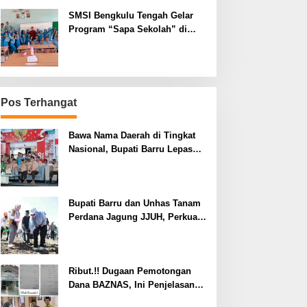
SMSI Bengkulu Tengah Gelar
Program “Sapa Sekolah” di
SMAN 1 Bengkulu Tengah
Pos Terhangat
Bawa Nama Daerah di Tingkat
Nasional, Bupati Barru Lepas
Kontingen Jambore Nasional XII
Bupati Barru dan Unhas Tanam
Perdana Jagung JJUH, Perkuat
Ketahanan Pangan dan
Kesejahteraan Petani
Ribut.!! Dugaan Pemotongan
Dana BAZNAS, Ini Penjelasan
Ketua BAZNAS Lahat