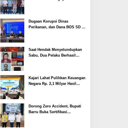
Cegah Stunting
Dugaan Korupsi Dinas
Perikanan, dan Dana BOS SD –
SMP Tahun 2025 – 2026 Terus
Dipertajam Kajari Lahat
Saat Hendak Menyelundupkan
Sabu, Dua Pelaku Berhasil
Ditangkap
Kajari Lahat Pulihkan Keuangan
Negara Rp. 2,1 Milyar Hasil
Temuan BPK RI
Dorong Zero Accident, Bupati
Barru Buka Sertifikasi
Supervisor K3 Konstruksi