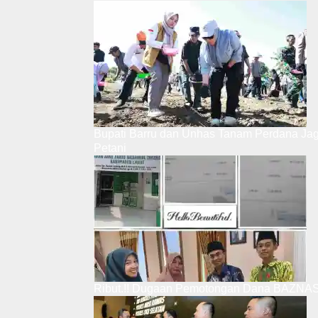
Bupati Barru dan Unhas Tanam Perdana Ja
Petani
Ribut.!! Dugaan Pemotongan Dana BAZNAS,