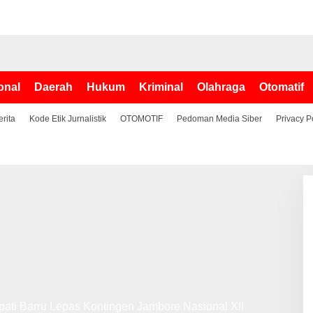
onal
Daerah
Hukum
Kriminal
Olahraga
Otomatif
erita
Kode Etik Jurnalistik
OTOMOTIF
Pedoman Media Siber
Privacy P
ati Barru Lepas Kontingen Jambore Nasional XII