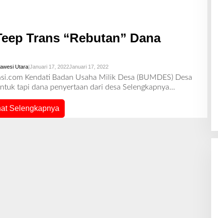
E
D
A
K
S
eep Trans “Rebutan” Dana
I
lawesi Utara
|
Januari 17, 2022
Januari 17, 2022
O
L
irasi.com Kendati Badan Usaha Milik Desa (BUMDES) Desa
E
ntuk tapi dana penyertaan dari desa
Selengkapnya…
H
R
E
hat Selengkapnya
D
A
K
S
I