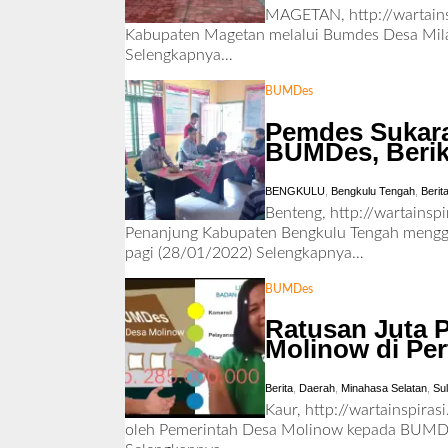
MAGETAN, http://wartains
Kabupaten Magetan melalui Bumdes Desa Milan
Selengkapnya…
BUMDes
Pemdes Sukara
BUMDes, Berik
BENGKULU
,
Bengkulu Tengah
,
Berit
Benteng, http://wartains
Penanjung Kabupaten Bengkulu Tengah mengg
pagi (28/01/2022)
Selengkapnya…
BUMDes
Ratusan Juta 
Molinow di Pe
Berita
,
Daerah
,
Minahasa Selatan
,
Su
Kaur, http://wartainspira
oleh Pemerintah Desa Molinow kepada BUMDes