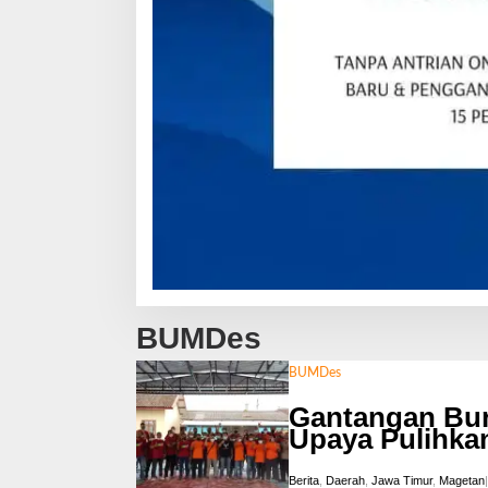
BUMDes
BUMDes
Gantangan Bur
Upaya Pulihka
Berita
,
Daerah
,
Jawa Timur
,
Magetan
|