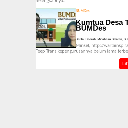
Selengkapnya…
BUMDes
Kumtua Desa T
BUMDes
Berita
,
Daerah
,
Minahasa Selatan
,
Su
Minsel, http://wartainsp
Teep Trans kepengurusannya belum lama terbe
Li