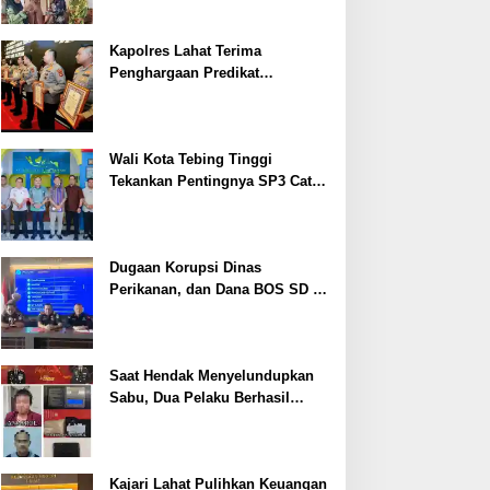
Kapolres Lahat Terima
Penghargaan Predikat
Pelayanan Prima dari Polda
Sumsel Tahun 2026
Wali Kota Tebing Tinggi
Tekankan Pentingnya SP3 Catin
Cegah Stunting
Dugaan Korupsi Dinas
Perikanan, dan Dana BOS SD –
SMP Tahun 2025 – 2026 Terus
Dipertajam Kajari Lahat
Saat Hendak Menyelundupkan
Sabu, Dua Pelaku Berhasil
Ditangkap
Kajari Lahat Pulihkan Keuangan