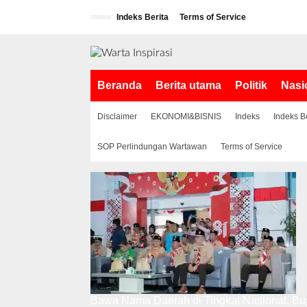
L
Indeks Berita
Terms of Service
e
w
a
t
i
Beranda
Berita utama
Politik
Nasi
k
e
k
Disclaimer
EKONOMI&BISNIS
Indeks
Indeks B
o
n
SOP Perlindungan Wartawan
Terms of Service
t
e
n
Bawa Nama Daerah di Tingkat Nasional, Bup