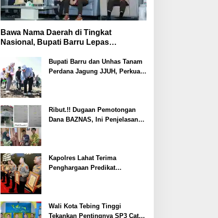
Bawa Nama Daerah di Tingkat
Nasional, Bupati Barru Lepas
Kontingen Jambore Nasional XII
Bupati Barru dan Unhas Tanam
Perdana Jagung JJUH, Perkuat
Ketahanan Pangan dan
Kesejahteraan Petani
Ribut.!! Dugaan Pemotongan
Dana BAZNAS, Ini Penjelasan
Ketua BAZNAS Lahat
Kapolres Lahat Terima
Penghargaan Predikat
Pelayanan Prima dari Polda
Sumsel Tahun 2026
Wali Kota Tebing Tinggi
Tekankan Pentingnya SP3 Catin